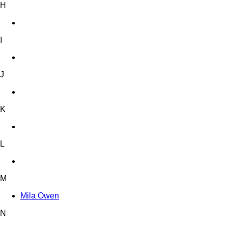
H
I
J
K
L
M
Mila Owen
N