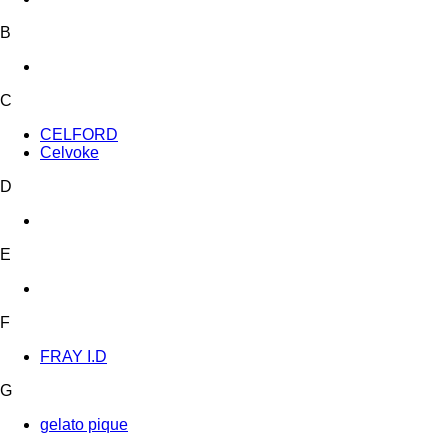
B
C
CELFORD
Celvoke
D
E
F
FRAY I.D
G
gelato pique