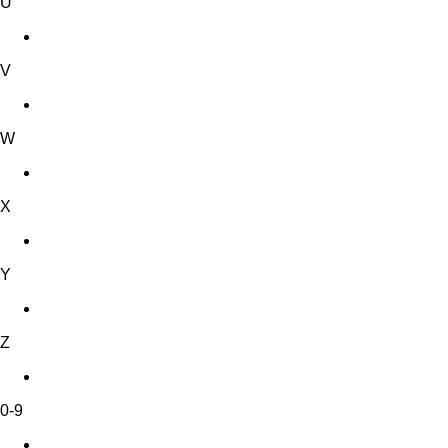
U
V
W
X
Y
Z
0-9