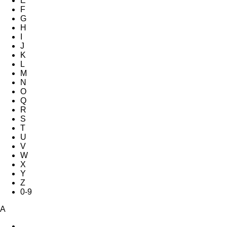
E
F
G
H
I
J
K
L
M
N
O
Q
R
S
T
U
V
W
X
Y
Z
0-9
A