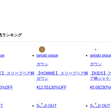
人気ランキング
que
gelato pique
gelato piqu
ガウン
ガウン
ME】 スリープベア柄
【HOMME】 スリープベア柄
【KIDS
ガウン
ア柄ジャケ
0%OFF
¥12,551
30%OFF
¥5,082
30%
UT
SOLD OUT
SOLD OUT