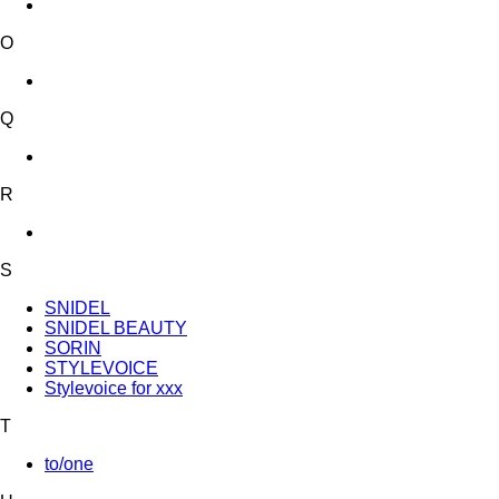
O
Q
R
S
SNIDEL
SNIDEL BEAUTY
SORIN
STYLEVOICE
Stylevoice for xxx
T
to/one