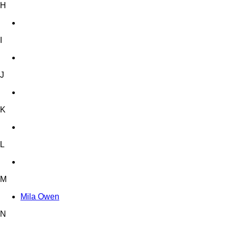
H
I
J
K
L
M
Mila Owen
N