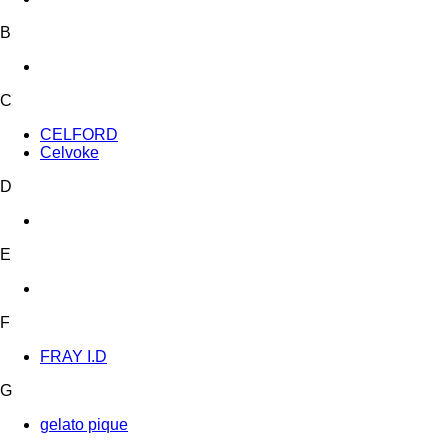
B
C
CELFORD
Celvoke
D
E
F
FRAY I.D
G
gelato pique