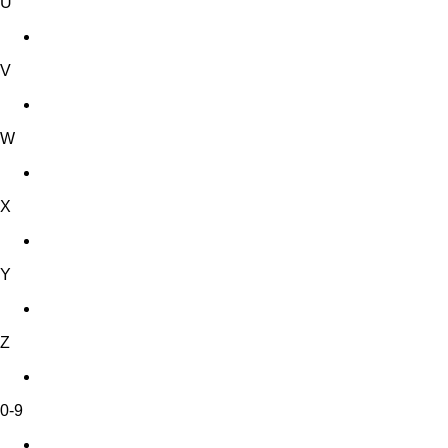
U
V
W
X
Y
Z
0-9