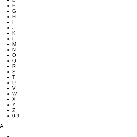
E
F
G
H
I
J
K
L
M
N
O
Q
R
S
T
U
V
W
X
Y
Z
0-9
A