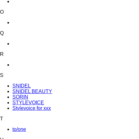
O
Q
R
S
SNIDEL
SNIDEL BEAUTY
SORIN
STYLEVOICE
Stylevoice for xxx
T
to/one