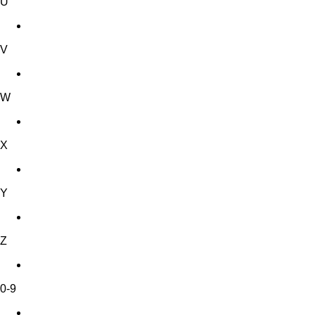
U
V
W
X
Y
Z
0-9