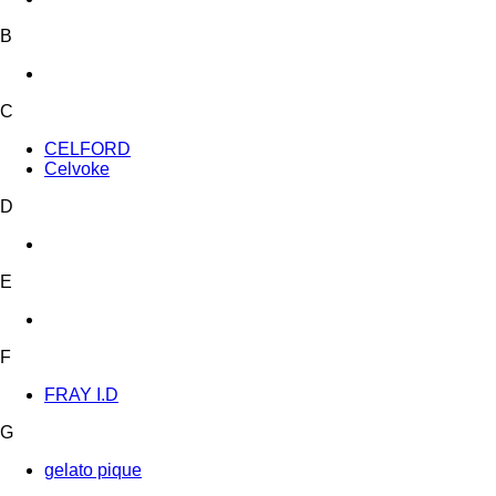
B
C
CELFORD
Celvoke
D
E
F
FRAY I.D
G
gelato pique