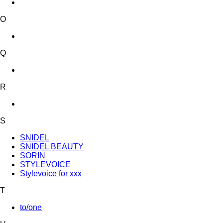
O
Q
R
S
SNIDEL
SNIDEL BEAUTY
SORIN
STYLEVOICE
Stylevoice for xxx
T
to/one