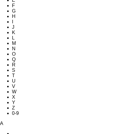
E
F
G
H
I
J
K
L
M
N
O
Q
R
S
T
U
V
W
X
Y
Z
0-9
A