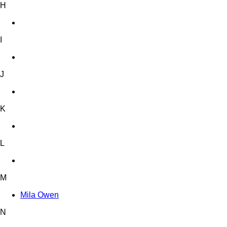
H
I
J
K
L
M
Mila Owen
N