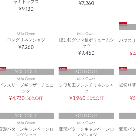
ャミトップス
¥7,260
¥9,130
sale
Mila Owen
Mila Owen
ロングリネンシャツ
隠し釦ダウン袖ボリュームシ
パフス
ャツ
¥7,260
¥9,460
¥4
sale
sale
sale
SOLD OUT
SOLD OUT
Mila Owen
Mila Owen
パフスリーブギャザーチュニ
シワ加工フレンチリネンシャ
裾切り
ック
ツ
¥4,730
¥3,960
¥5
50%OFF
50%OFF
SOLD OUT
SOLD OUT
Mila Owen
Mila Owen
変形パターンキャンペーンロ
変形パターンキャンペーンロ
変形パ
ングシャツ
ングシャツ