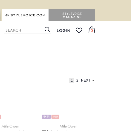
STYLEVOICE.COM
STYLEVOICE MAGAZINE
LOGIN
0
検
カ
お
索
ー
気
ト
に
入
り
1
2
NEXT
予 約
new
Mila Owen
Mila Owen