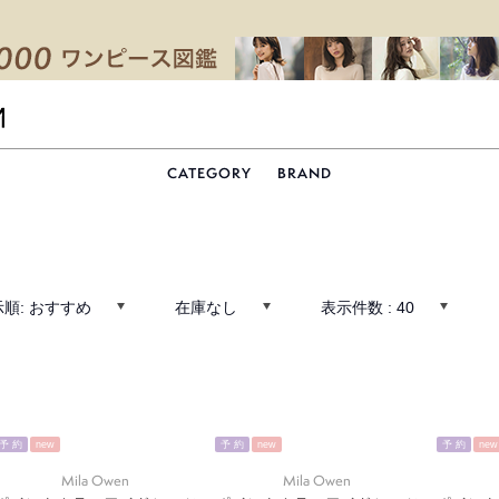
CATEGORY
BRAND
示順:
おすすめ
在庫なし
表示件数 :
40
予 約
new
予 約
new
予 約
new
Mila Owen
Mila Owen