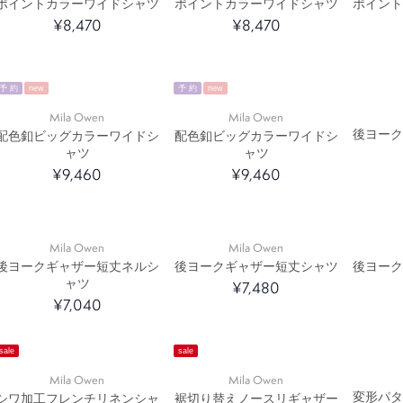
ポイントカラーワイドシャツ
ポイントカラーワイドシャツ
ポイン
¥8,470
¥8,470
予 約
new
予 約
new
Mila Owen
Mila Owen
後ヨー
配色釦ビッグカラーワイドシ
配色釦ビッグカラーワイドシ
ャツ
ャツ
¥9,460
¥9,460
Mila Owen
Mila Owen
後ヨークギャザー短丈ネルシ
後ヨークギャザー短丈シャツ
後ヨー
ャツ
¥7,480
¥7,040
sale
sale
Mila Owen
Mila Owen
変形パ
シワ加工フレンチリネンシャ
裾切り替えノースリギャザー