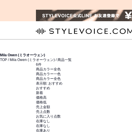
STYLEVOICE.COM
Mila Owen (ミラオーウェン)
TOP /
Mila Owen (ミラオーウェン)
/ 商品一覧
6
件
商品カラー全色
商品カラー一色
商品カラー全色
表示順:
おすすめ
おすすめ
新着
価格高
価格低
売上金額
売上点数
お気に入り点数
在庫なし
在庫なし
在庫あり