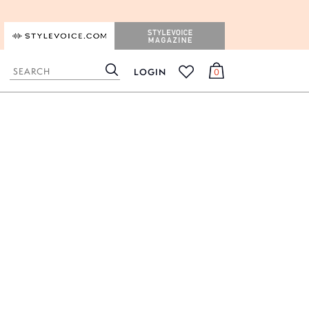
STYLEVOICE.COM
STYLEVOICE MAGAZINE
LOGIN
0
検
カ
お
索
ー
気
ト
に
入
り