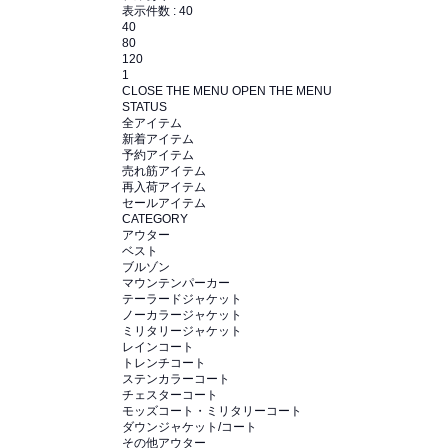
表示件数 :
40
40
80
120
1
CLOSE THE MENU
OPEN THE MENU
STATUS
全アイテム
新着アイテム
予約アイテム
売れ筋アイテム
再入荷アイテム
セールアイテム
CATEGORY
アウター
ベスト
ブルゾン
マウンテンパーカー
テーラードジャケット
ノーカラージャケット
ミリタリージャケット
レインコート
トレンチコート
ステンカラーコート
チェスターコート
モッズコート・ミリタリーコート
ダウンジャケット/コート
その他アウター