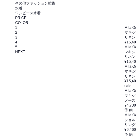
その他ファッション雑貨
水着
ワンピース水着
PRICE
COLOR
1
Mila 
2
マキシ
3
リネン
4
¥15,4
5
Mila 
NEXT
マキシ
リネン
¥15,4
Mila 
マキシ
リネン
¥15,4
sale
Mila 
マキシ
ノース
¥4,730
予 約
Mila 
ショル
リング
¥9,460
予 約