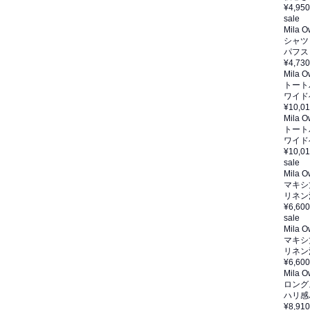
¥4,950
sale
Mila 
シャツ
パフス
¥4,730
Mila 
トート
ワイド
¥10,0
Mila 
トート
ワイド
¥10,0
sale
Mila 
マキシ
リネン
¥6,600
sale
Mila 
マキシ
リネン
¥6,600
Mila 
ロング
ハリ感
¥8,910