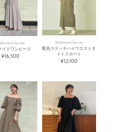
SOLD OUT
Stylevoice for xxx
ylevoice for xxx
配色ステッチハイウエストタ
メイドワンピース
イトスカート
¥16,500
¥12,100