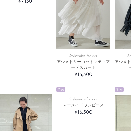
¥7,150
Stylevoice for xxx
St
アシメトリーコットンティア
アシメ
ードスカート
¥16,500
予 約
予 約
Stylevoice for xxx
マーメイドワンピース
¥16,500