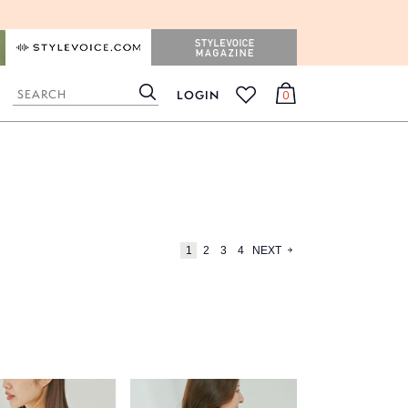
STYLEVOICE.COM
STYLEVOICE MAGAZINE
LOGIN
0
検
カ
お
索
ー
気
ト
に
入
り
1
2
3
4
NEXT