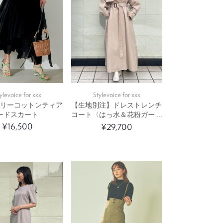
ylevoice for xxx
Stylevoice for xxx
トリーコットンティア
【生地別注】ドレストレンチ
ードスカート
コート〈はっ水＆花粉ガード
加工〉
¥16,500
¥29,700