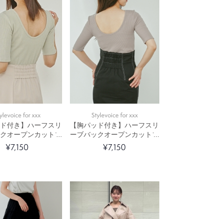
ylevoice for xxx
Stylevoice for xxx
ッド付き】ハーフスリ
【胸パッド付き】ハーフスリ
ックオープンカットソ
ーブバックオープンカットソ
ー
ー
¥7,150
¥7,150