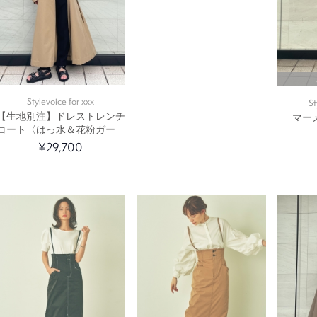
Stylevoice for xxx
St
【生地別注】ドレストレンチ
マー
コート〈はっ水＆花粉ガード
加工〉
¥29,700