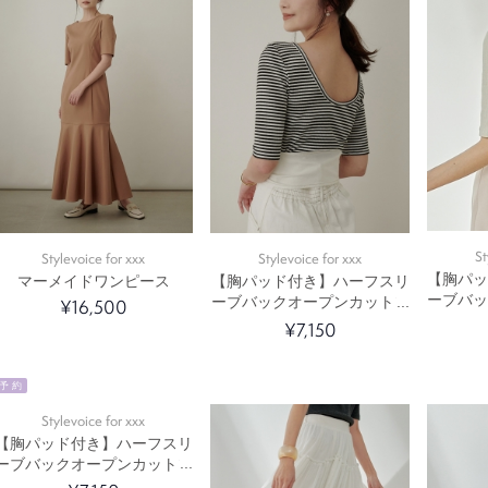
St
Stylevoice for xxx
Stylevoice for xxx
【胸パ
マーメイドワンピース
【胸パッド付き】ハーフスリ
ーブバ
ーブバックオープンカットソ
¥16,500
ー
¥7,150
予 約
Stylevoice for xxx
【胸パッド付き】ハーフスリ
ーブバックオープンカットソ
ー