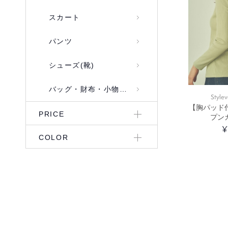
スカート
パンツ
シューズ(靴)
バッグ・財布・小物入れ
Stylev
【胸パッド
PRICE
プン
¥
COLOR