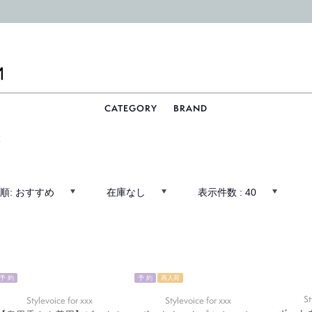
CATEGORY
BRAND
覧
順:
おすすめ
在庫なし
表示件数 :
40
予 約
予 約
再入荷
St
Stylevoice for xxx
Stylevoice for xxx