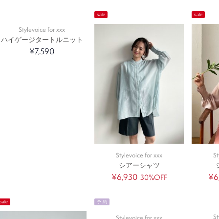
sale
sale
Stylevoice for xxx
ハイゲージタートルニット
¥7,590
Stylevoice for xxx
St
シアーシャツ
¥6,930
¥6
30%OFF
sale
予 約
St
Stylevoice for xxx