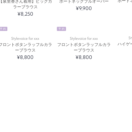
ボート
【泉里香さん着用】ビックカ
ボートネックプルオーバー
ラーブラウス
¥9,900
¥8,250
予 約
予 約
St
Stylevoice for xxx
Stylevoice for xxx
ハイゲ
フロントボタンラッフルカラ
フロントボタンラッフルカラ
ーブラウス
ーブラウス
¥8,800
¥8,800