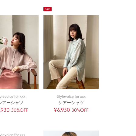
sale
ylevoice for xxx
Stylevoice for xxx
シアーシャツ
シアーシャツ
,930
¥6,930
30%OFF
30%OFF
ylevoice for xxx