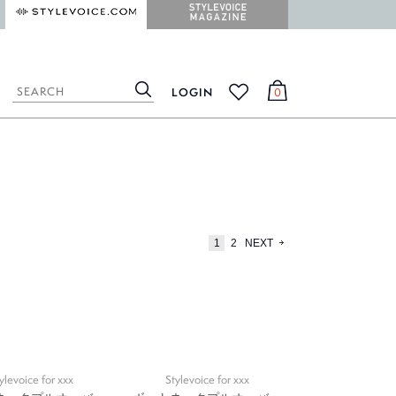
STYLEVOICE.COM
STYLEVOICE MAGAZINE
LOGIN
0
検
カ
お
索
ー
気
ト
に
入
り
1
2
NEXT
ylevoice for xxx
Stylevoice for xxx