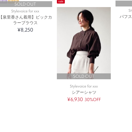
予 約
再入荷
sale
SOLD OUT
St
Stylevoice for xxx
パフ
【泉里香さん着用】ビックカ
ラーブラウス
¥8,250
SOLD OUT
Stylevoice for xxx
シアーシャツ
¥6,930
30%OFF