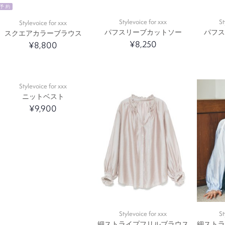
予 約
Stylevoice for xxx
St
Stylevoice for xxx
パフスリーブカットソー
パフ
スクエアカラーブラウス
¥8,250
¥8,800
Stylevoice for xxx
ニットベスト
¥9,900
Stylevoice for xxx
St
細ストライプフリルブラウス
細スト