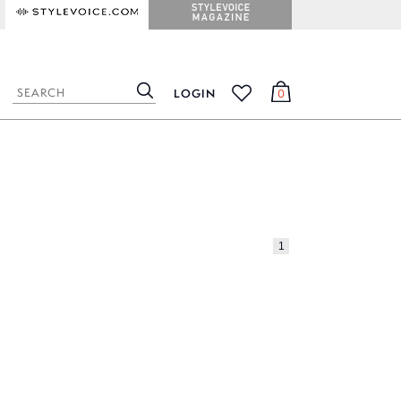
STYLEVOICE.COM
STYLEVOICE MAGAZINE
LOGIN
0
検
カ
お
索
ー
気
ト
に
入
り
1