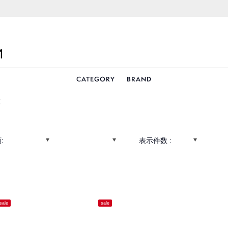
CATEGORY
BRAND
覧
:
表示件数 :
sale
sale