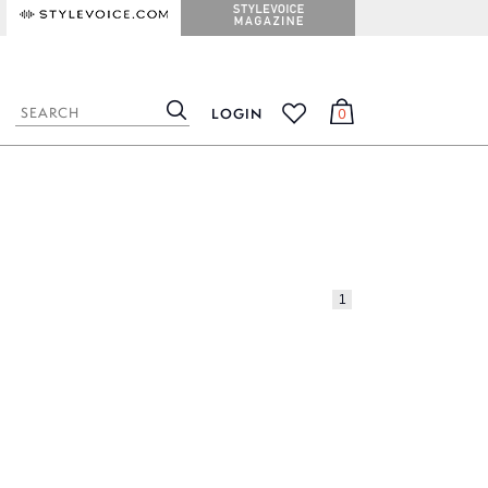
STYLEVOICE.COM
STYLEVOICE MAGAZINE
LOGIN
0
検
カ
お
索
ー
気
ト
に
入
り
1