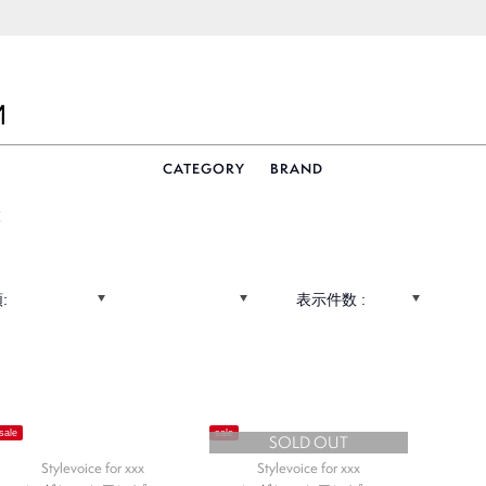
CATEGORY
BRAND
覧
:
表示件数 :
sale
sale
SOLD OUT
Stylevoice for xxx
Stylevoice for xxx