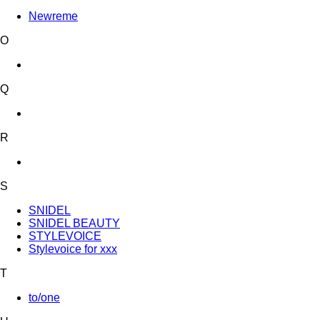
Newreme
O
Q
R
S
SNIDEL
SNIDEL BEAUTY
STYLEVOICE
Stylevoice for xxx
T
to/one