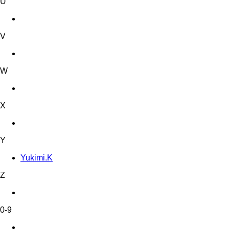
U
V
W
X
Y
Yukimi.K
Z
0-9