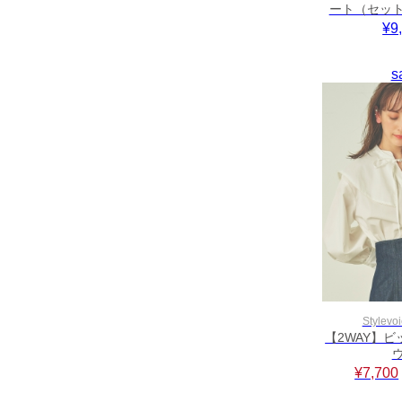
ート（セッ
¥9
s
Stylevoi
【2WAY】
¥7,700