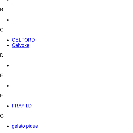
B
C
CELFORD
Celvoke
D
E
F
FRAY I.D
G
gelato pique