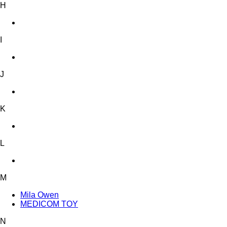
H
I
J
K
L
M
Mila Owen
MEDICOM TOY
N