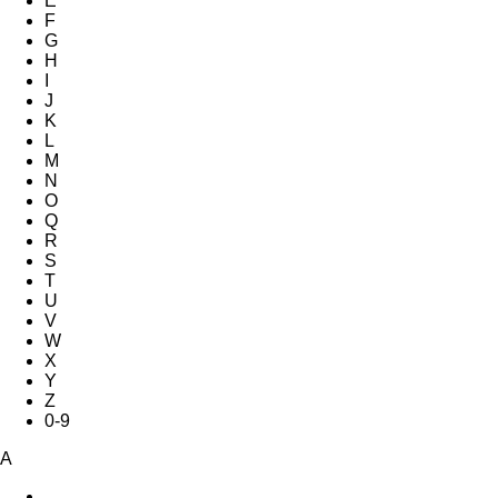
E
F
G
H
I
J
K
L
M
N
O
Q
R
S
T
U
V
W
X
Y
Z
0-9
A