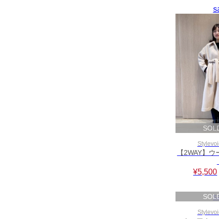
s
SOL
Stylevoi
【2WAY】
¥5,500
SOL
s
Stylevoi