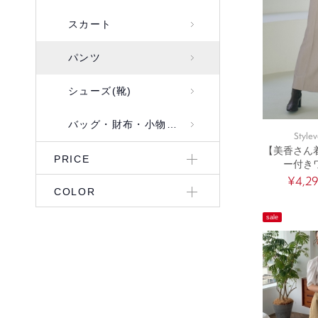
スカート
パンツ
シューズ(靴)
バッグ・財布・小物入れ
Stylev
【美香さん
PRICE
ー付き
¥4,2
COLOR
sale