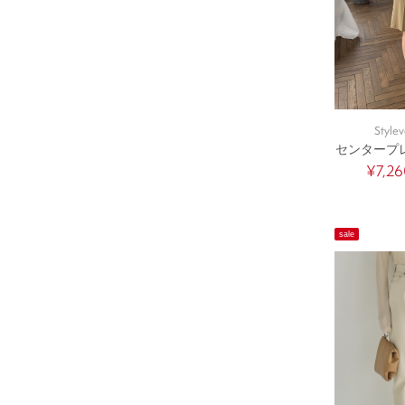
Stylev
センタープ
¥7,2
sale