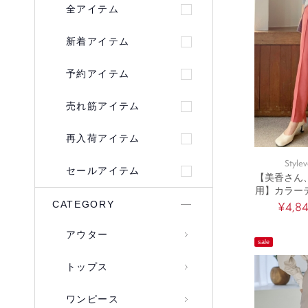
全アイテム
新着アイテム
予約アイテム
売れ筋アイテム
再入荷アイテム
Stylev
セールアイテム
【美香さん
用】カラー
CATEGORY
¥4,8
アウター
sale
トップス
ワンピース