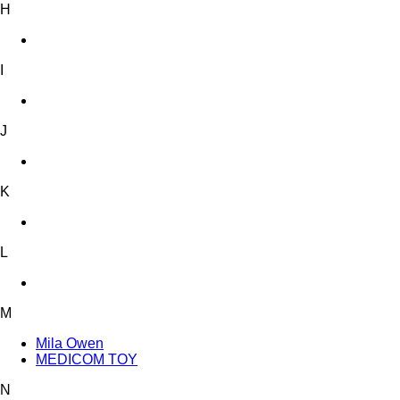
H
I
J
K
L
M
Mila Owen
MEDICOM TOY
N