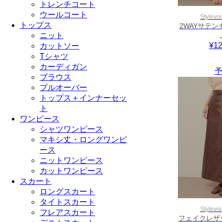
トレンチコート
ウールコート
Stylevoi
トップス
2WAYサテ
ニット
¥12
カットソー
Tシャツ
カーディガン
予
ブラウス
プルオーバー
トップス＋インナーセッ
ト
ワンピース
シャツワンピース
マキシ丈・ロングワンピ
ース
ニットワンピース
カットワンピース
スカート
ロングスカート
タイトスカート
Stylevoi
フレアスカート
フェイクレザ