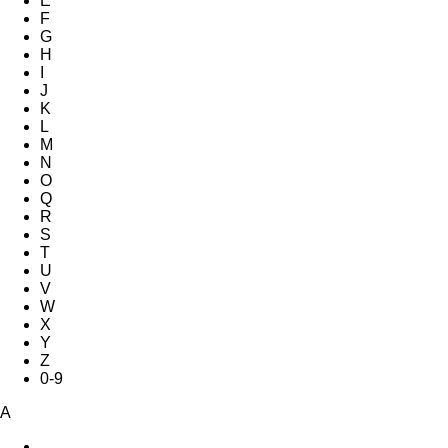
E
F
G
H
I
J
K
L
M
N
O
Q
R
S
T
U
V
W
X
Y
Z
0-9
A