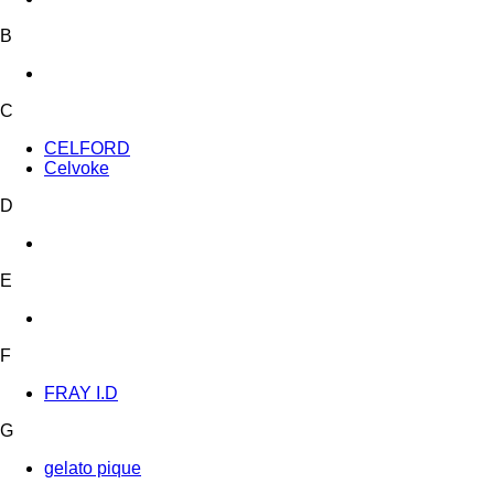
B
C
CELFORD
Celvoke
D
E
F
FRAY I.D
G
gelato pique