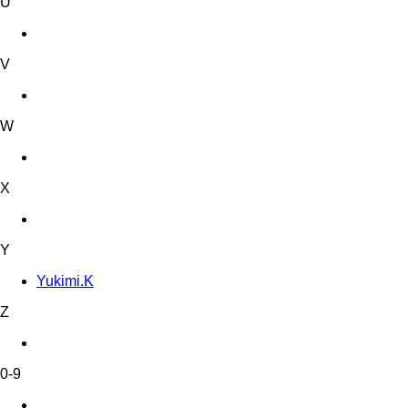
U
V
W
X
Y
Yukimi.K
Z
0-9