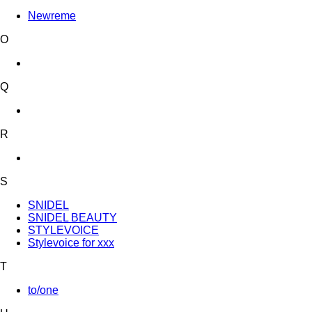
Newreme
O
Q
R
S
SNIDEL
SNIDEL BEAUTY
STYLEVOICE
Stylevoice for xxx
T
to/one