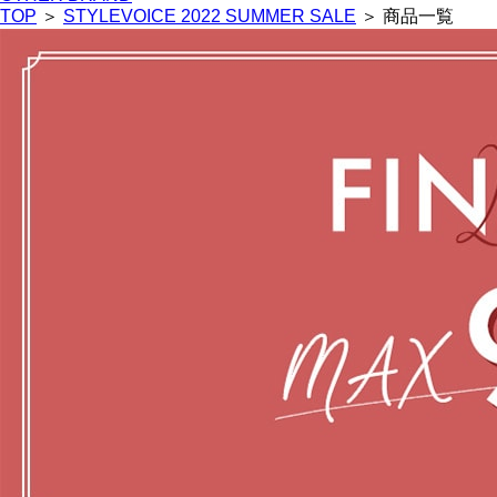
TOP
＞
STYLEVOICE 2022 SUMMER SALE
＞ 商品一覧