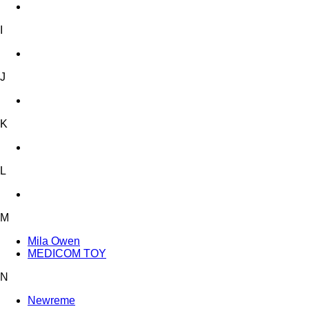
I
J
K
L
M
Mila Owen
MEDICOM TOY
N
Newreme