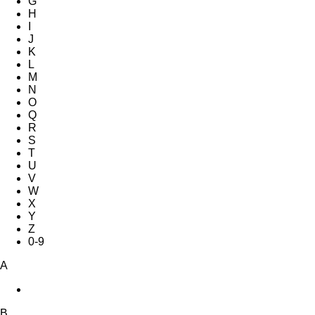
G
H
I
J
K
L
M
N
O
Q
R
S
T
U
V
W
X
Y
Z
0-9
A
B