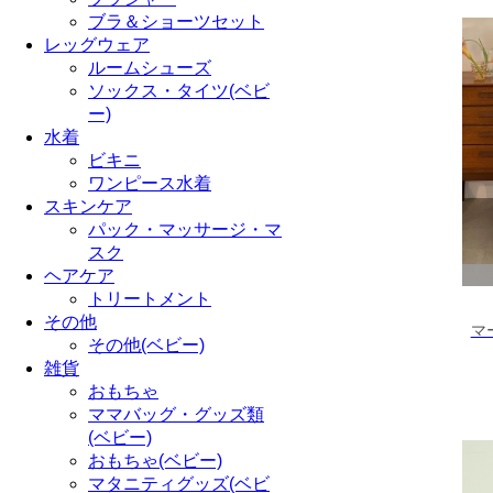
ブラ＆ショーツセット
レッグウェア
ルームシューズ
ソックス・タイツ(ベビ
ー)
水着
ビキニ
ワンピース水着
スキンケア
パック・マッサージ・マ
スク
ヘアケア
トリートメント
その他
マ
その他(ベビー)
雑貨
おもちゃ
ママバッグ・グッズ類
(ベビー)
おもちゃ(ベビー)
マタニティグッズ(ベビ