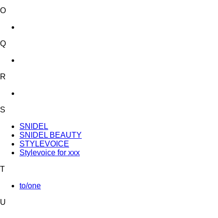
O
Q
R
S
SNIDEL
SNIDEL BEAUTY
STYLEVOICE
Stylevoice for xxx
T
to/one
U