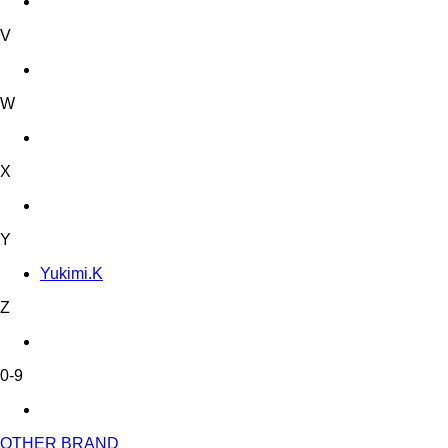
V
W
X
Y
Yukimi.K
Z
0-9
OTHER BRAND