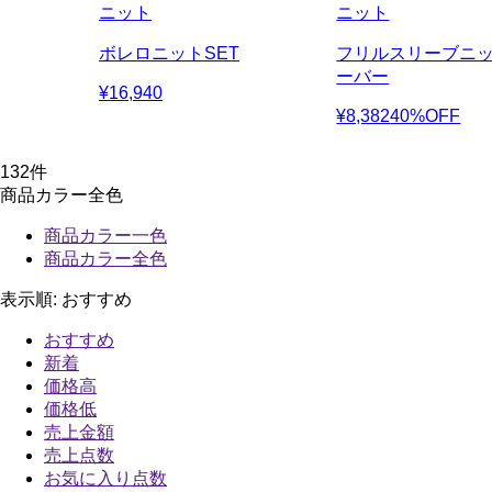
ニット
ニット
ボレロニットSET
フリルスリーブニ
ーバー
¥16,940
¥8,382
40%OFF
132
件
商品カラー全色
商品カラー一色
商品カラー全色
表示順:
おすすめ
おすすめ
新着
価格高
価格低
売上金額
売上点数
お気に入り点数