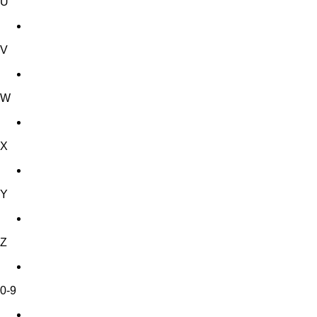
U
V
W
X
Y
Z
0-9