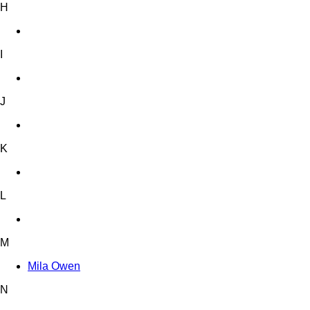
H
I
J
K
L
M
Mila Owen
N