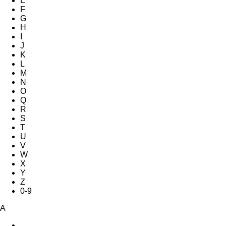
E
F
G
H
I
J
K
L
M
N
O
Q
R
S
T
U
V
W
X
Y
Z
0-9
A