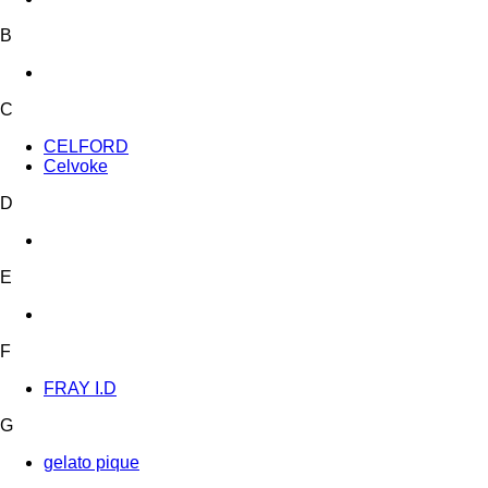
B
C
CELFORD
Celvoke
D
E
F
FRAY I.D
G
gelato pique