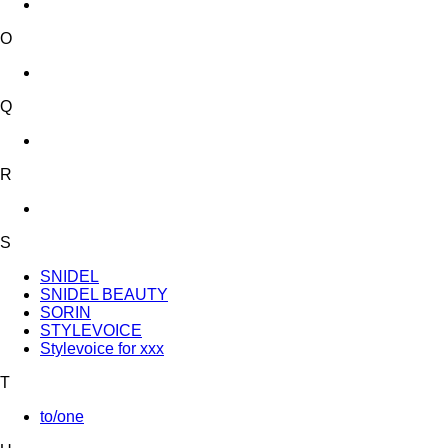
O
Q
R
S
SNIDEL
SNIDEL BEAUTY
SORIN
STYLEVOICE
Stylevoice for xxx
T
to/one