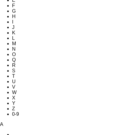
E
F
G
H
I
J
K
L
M
N
O
Q
R
S
T
U
V
W
X
Y
Z
0-9
A