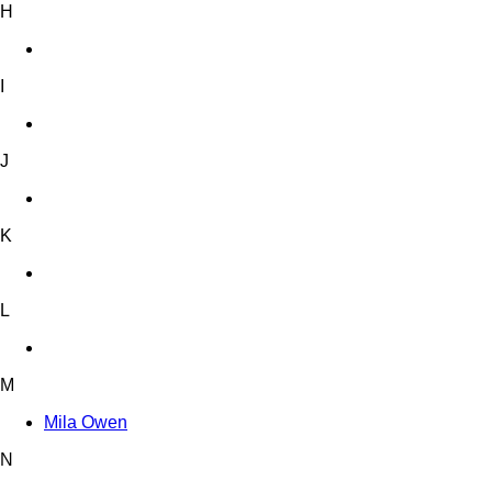
H
I
J
K
L
M
Mila Owen
N