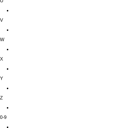
U
V
W
X
Y
Z
0-9