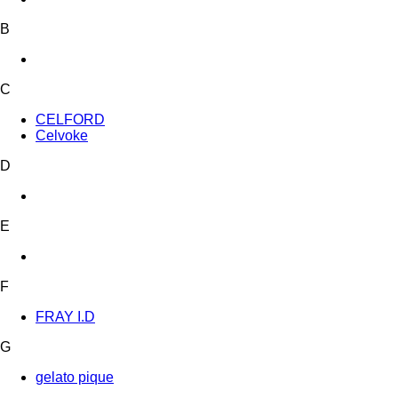
B
C
CELFORD
Celvoke
D
E
F
FRAY I.D
G
gelato pique