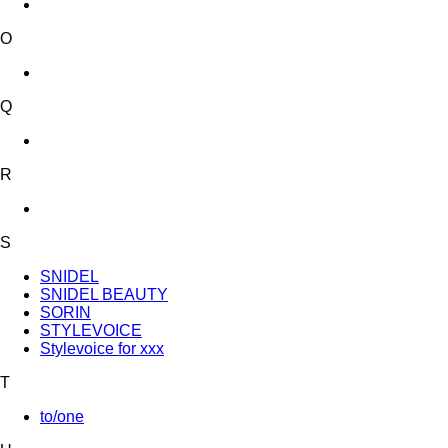
O
Q
R
S
SNIDEL
SNIDEL BEAUTY
SORIN
STYLEVOICE
Stylevoice for xxx
T
to/one