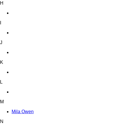
H
I
J
K
L
M
Mila Owen
N