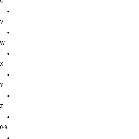
U
V
W
X
Y
Z
0-9