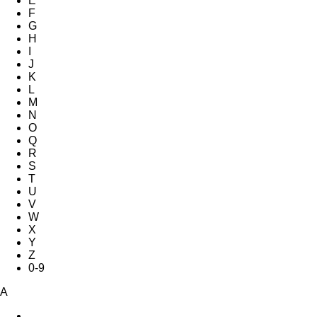
E
F
G
H
I
J
K
L
M
N
O
Q
R
S
T
U
V
W
X
Y
Z
0-9
A