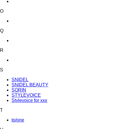
O
Q
R
S
SNIDEL
SNIDEL BEAUTY
SORIN
STYLEVOICE
Stylevoice for xxx
T
to/one