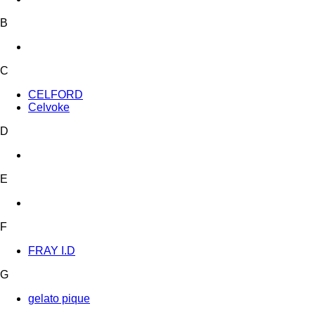
B
C
CELFORD
Celvoke
D
E
F
FRAY I.D
G
gelato pique