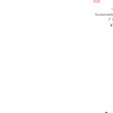
new
S
Sustain
グ
¥