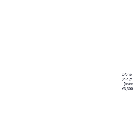
to/one
アイク
【to
¥3,300