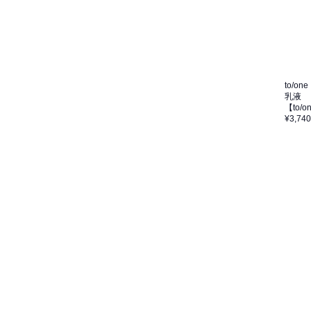
to/one
乳液
【to/
¥3,740