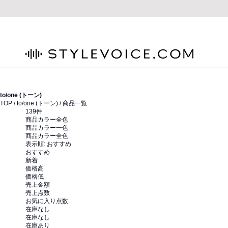
STYLEVOICE.COM
to/one (トーン)
TOP /
to/one (トーン)
/ 商品一覧
139
件
商品カラー全色
商品カラー一色
商品カラー全色
表示順:
おすすめ
おすすめ
新着
価格高
価格低
売上金額
売上点数
お気に入り点数
在庫なし
在庫なし
在庫あり