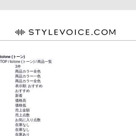
STYLEVOICE.COM
to/one (トーン)
TOP /
to/one (トーン)
/ 商品一覧
3
件
商品カラー全色
商品カラー一色
商品カラー全色
表示順:
おすすめ
おすすめ
新着
価格高
価格低
売上金額
売上点数
お気に入り点数
在庫なし
在庫なし
在庫あり