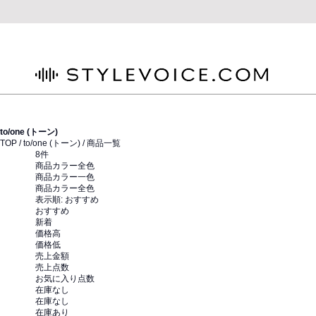
STYLEVOICE.COM
to/one (トーン)
TOP /
to/one (トーン)
/ 商品一覧
8
件
商品カラー全色
商品カラー一色
商品カラー全色
表示順:
おすすめ
おすすめ
新着
価格高
価格低
売上金額
売上点数
お気に入り点数
在庫なし
在庫なし
在庫あり