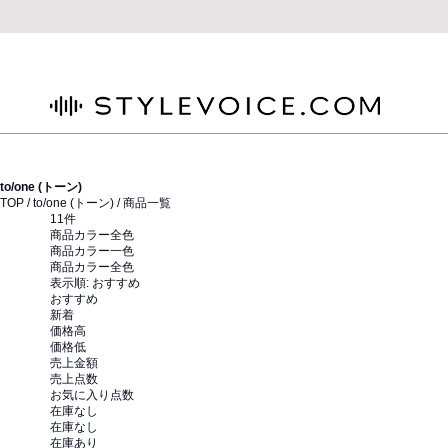
STYLEVOICE.COM
to/one (トーン)
TOP /
to/one (トーン)
/ 商品一覧
11
件
商品カラー全色
商品カラー一色
商品カラー全色
表示順:
おすすめ
おすすめ
新着
価格高
価格低
売上金額
売上点数
お気に入り点数
在庫なし
在庫なし
在庫あり