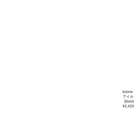
to/one
アイカ
【to/
¥2,420