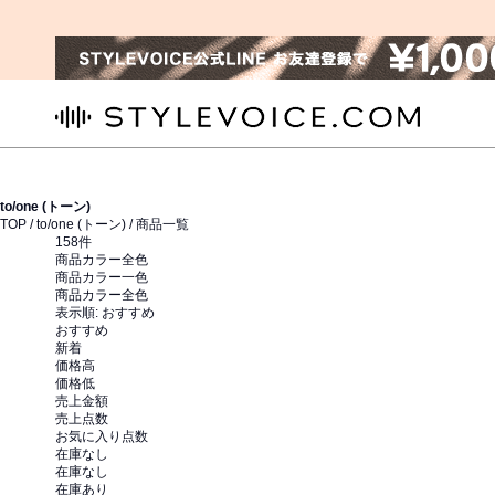
STYLEVOICE.COM
to/one (トーン)
TOP /
to/one (トーン)
/ 商品一覧
158
件
商品カラー全色
商品カラー一色
商品カラー全色
表示順:
おすすめ
おすすめ
新着
価格高
価格低
売上金額
売上点数
お気に入り点数
在庫なし
在庫なし
在庫あり