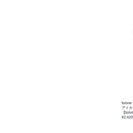
to/one
アイカ
【to/
¥2,420