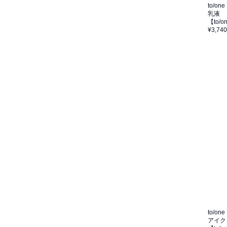
to/one
乳液
【to/
¥3,740
to/one
アイク