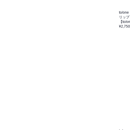
to/one
リップ
【to/
¥2,750