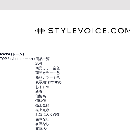
STYLEVOICE.COM
to/one (トーン)
TOP /
to/one (トーン)
/ 商品一覧
25
件
商品カラー全色
商品カラー一色
商品カラー全色
表示順:
おすすめ
おすすめ
新着
価格高
価格低
売上金額
売上点数
お気に入り点数
在庫なし
在庫なし
在庫あり