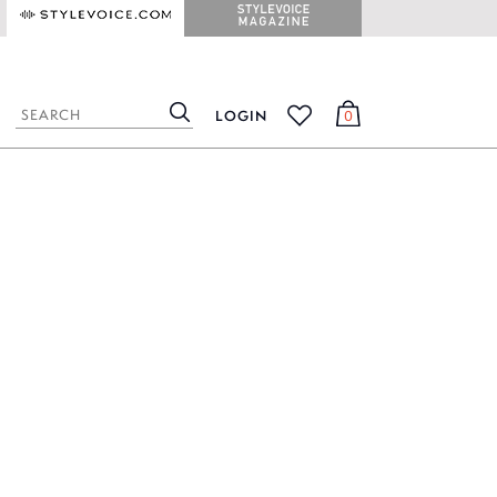
STYLEVOICE.COM
STYLEVOICE MAGAZINE
LOGIN
0
検
カ
お
索
ー
気
ト
に
入
り