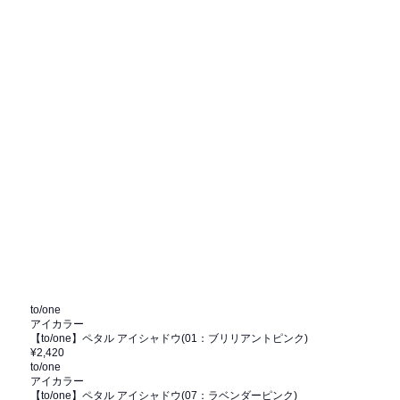
to/one
アイカラー
【to/one】ペタル アイシャドウ(01：ブリリアントピンク)
¥2,420
to/one
アイカラー
【to/one】ペタル アイシャドウ(07：ラベンダーピンク)