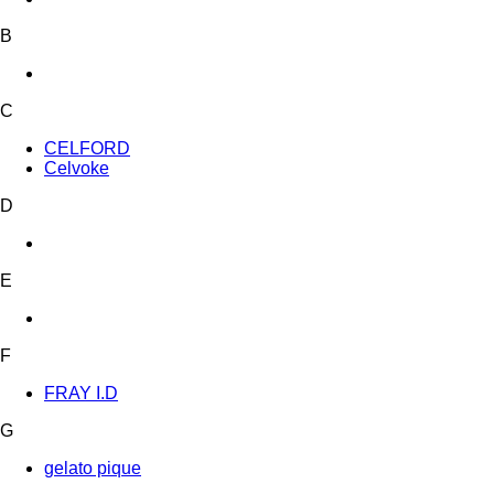
B
C
CELFORD
Celvoke
D
E
F
FRAY I.D
G
gelato pique