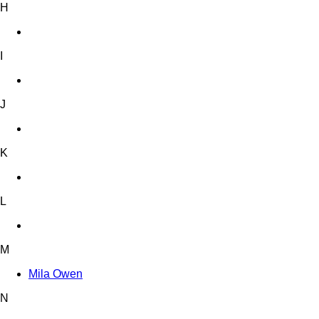
H
I
J
K
L
M
Mila Owen
N