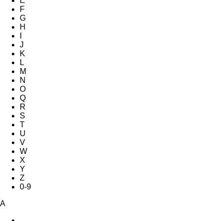
E
F
G
H
I
J
K
L
M
N
O
Q
R
S
T
U
V
W
X
Y
Z
0-9
A