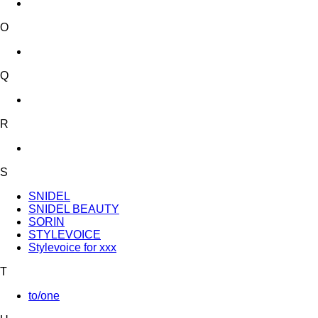
O
Q
R
S
SNIDEL
SNIDEL BEAUTY
SORIN
STYLEVOICE
Stylevoice for xxx
T
to/one