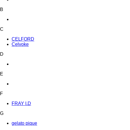
B
C
CELFORD
Celvoke
D
E
F
FRAY I.D
G
gelato pique