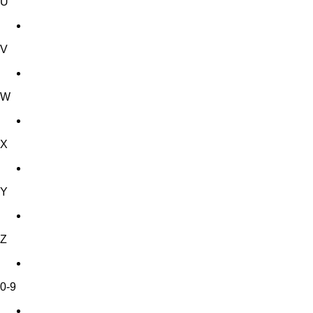
U
V
W
X
Y
Z
0-9