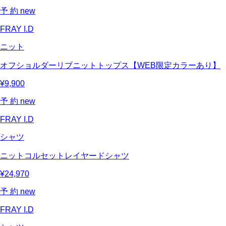
予 約
new
FRAY I.D
ニット
オフショルダーリブニットトップス【WEB限定カラーあり】
¥9,900
予 約
new
FRAY I.D
シャツ
ニットコルセットレイヤードシャツ
¥24,970
予 約
new
FRAY I.D