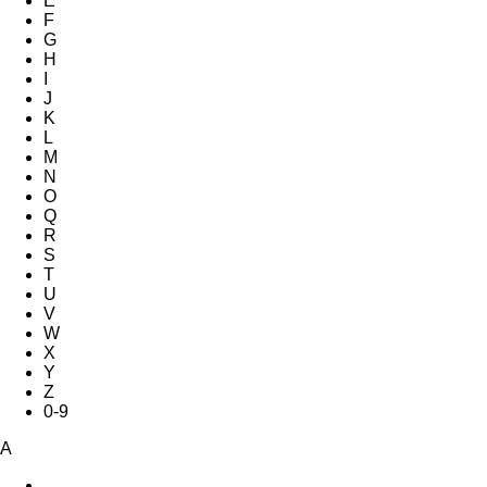
E
F
G
H
I
J
K
L
M
N
O
Q
R
S
T
U
V
W
X
Y
Z
0-9
A