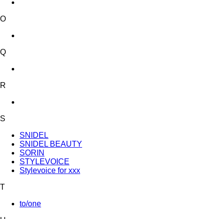
O
Q
R
S
SNIDEL
SNIDEL BEAUTY
SORIN
STYLEVOICE
Stylevoice for xxx
T
to/one