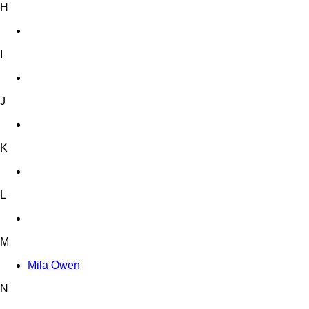
H
I
J
K
L
M
Mila Owen
N