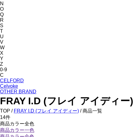
N
O
Q
R
S
T
U
V
W
X
Y
Z
0-9
C
CELFORD
Celvoke
OTHER BRAND
FRAY I.D (フレイ アイディー)
TOP /
FRAY I.D (フレイ アイディー)
/ 商品一覧
14
件
商品カラー全色
商品カラー一色
商品カラー全色