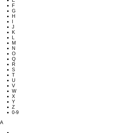
E
F
G
H
I
J
K
L
M
N
O
Q
R
S
T
U
V
W
X
Y
Z
0-9
A