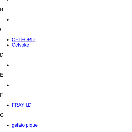
B
C
CELFORD
Celvoke
D
E
F
FRAY I.D
G
gelato pique