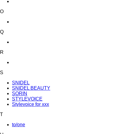
O
Q
R
S
SNIDEL
SNIDEL BEAUTY
SORIN
STYLEVOICE
Stylevoice for xxx
T
to/one