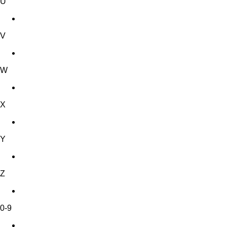
U
V
W
X
Y
Z
0-9