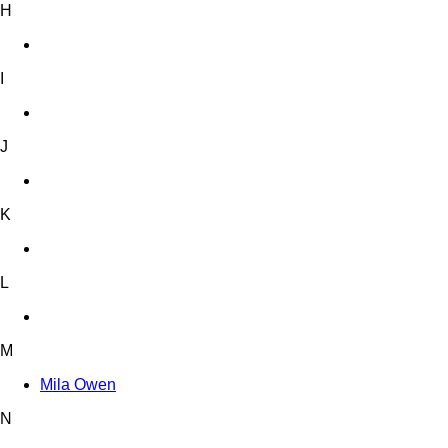
H
I
J
K
L
M
Mila Owen
N