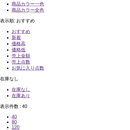
商品カラー一色
商品カラー全色
表示順:
おすすめ
おすすめ
新着
価格高
価格低
売上金額
売上点数
お気に入り点数
在庫なし
在庫なし
在庫あり
表示件数 :
40
40
80
120