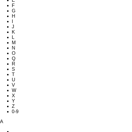
E
F
G
H
I
J
K
L
M
N
O
Q
R
S
T
U
V
W
X
Y
Z
0-9
A