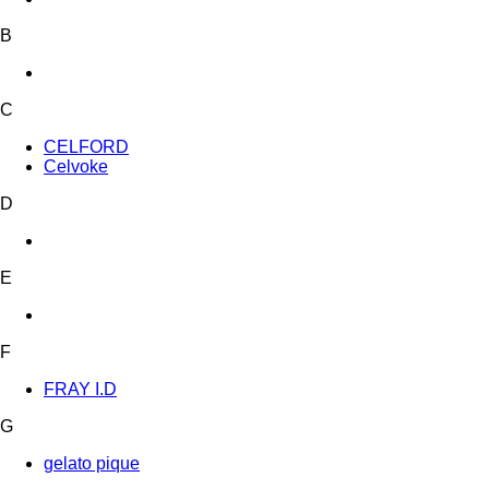
B
C
CELFORD
Celvoke
D
E
F
FRAY I.D
G
gelato pique