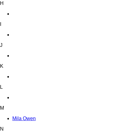
H
I
J
K
L
M
Mila Owen
N