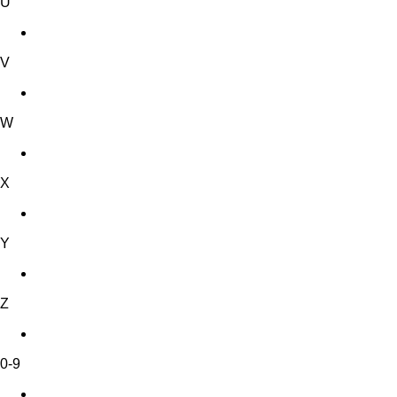
U
V
W
X
Y
Z
0-9