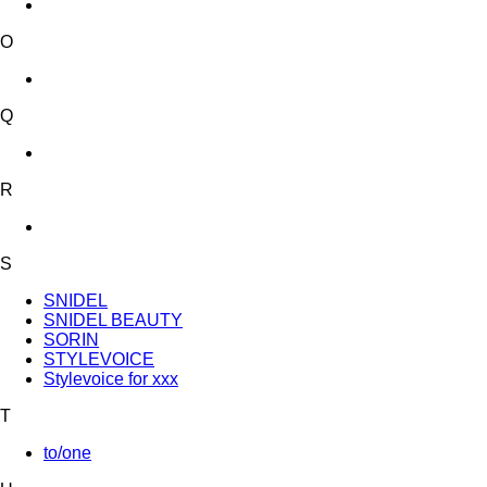
O
Q
R
S
SNIDEL
SNIDEL BEAUTY
SORIN
STYLEVOICE
Stylevoice for xxx
T
to/one