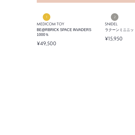
MEDICOM TOY
SNIDEL
BE@RBRICK SPACE INVADERS
ラクーンミニニッ
1000％
¥15,950
¥49,500