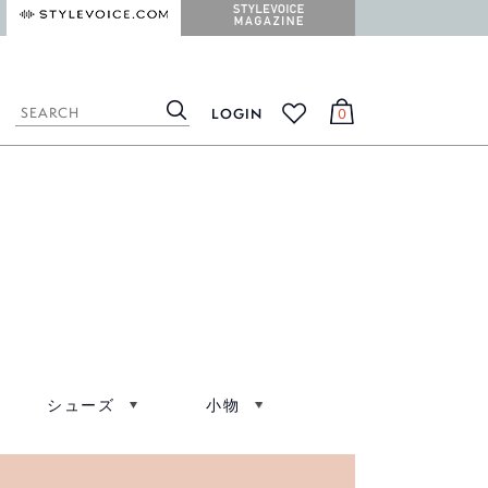
STYLEVOICE.COM
STYLEVOICE MAGAZINE
LOGIN
0
検
カ
お
索
ー
気
ト
に
入
り
シューズ
小物