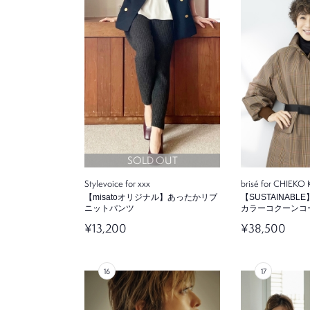
SOLD OUT
Stylevoice for xxx
brisé for CHIEK
【misatoオリジナル】あったかリブ
【SUSTAINAB
ニットパンツ
カラーコクーンコ
¥13,200
¥38,500