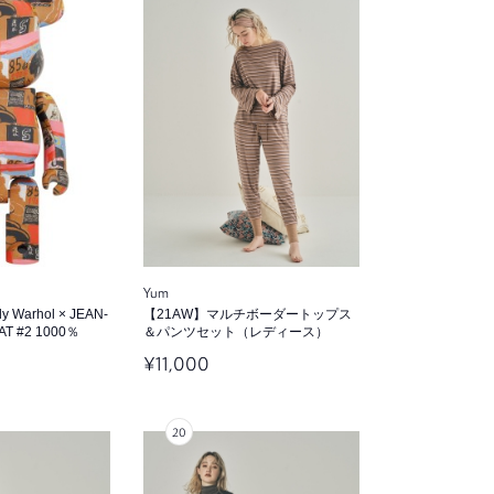
Yum
 Warhol × JEAN-
【21AW】マルチボーダートップス
AT #2 1000％
＆パンツセット（レディース）
¥11,000