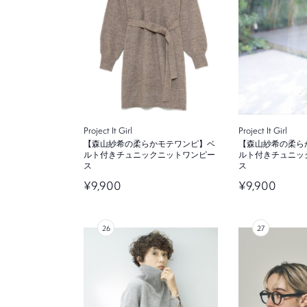
Project It Girl
Project It Girl
【森山紗希の柔らかモテワンピ】ベ
【森山紗希の柔ら
ルト付きチュニックニットワンピー
ルト付きチュニッ
ス
ス
¥9,900
¥9,900