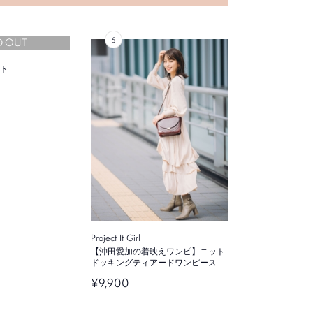
D OUT
ト
Project It Girl
【沖田愛加の着映えワンピ】ニット
ドッキングティアードワンピース
¥9,900