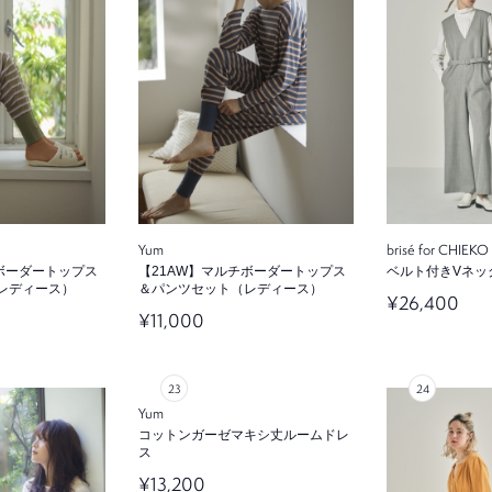
Yum
brisé for CHIE
チボーダートップス
【21AW】マルチボーダートップス
ベルト付きVネッ
レディース）
＆パンツセット（レディース）
¥26,400
¥11,000
Yum
コットンガーゼマキシ丈ルームドレ
ス
¥13,200