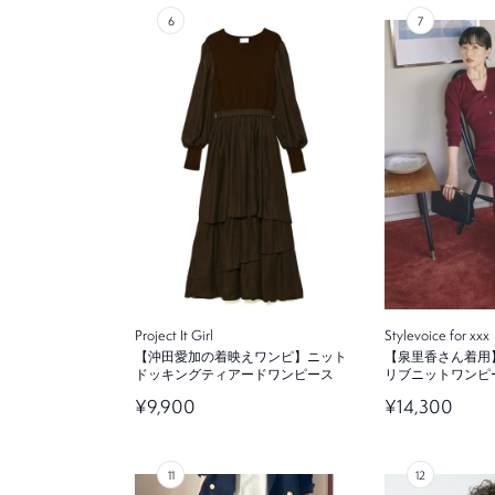
Project It Girl
Stylevoice for xxx
【沖田愛加の着映えワンピ】ニット
【泉里香さん着用
ドッキングティアードワンピース
リブニットワンピ
¥9,900
¥14,300