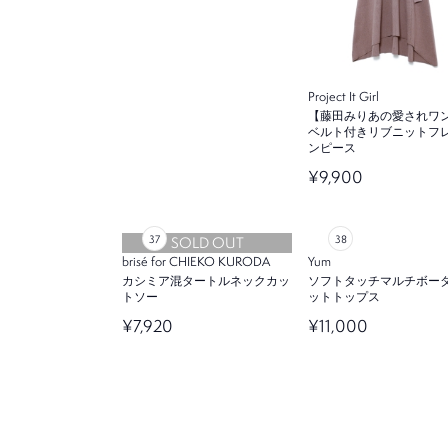
Project It Girl
【藤田みりあの愛されワ
ベルト付きリブニットフ
ンピース
¥9,900
SOLD OUT
brisé for CHIEKO KURODA
Yum
カシミア混タートルネックカッ
ソフトタッチマルチボー
トソー
ットトップス
¥7,920
¥11,000