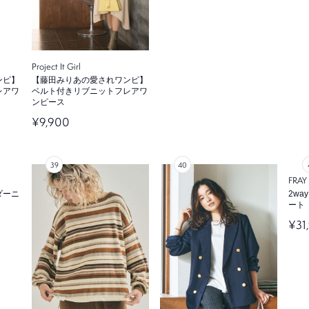
Project It Girl
ンピ】
【藤田みりあの愛されワンピ】
レアワ
ベルト付きリブニットフレアワ
ンピース
¥9,900
FRAY 
ダーニ
2w
ート
¥31