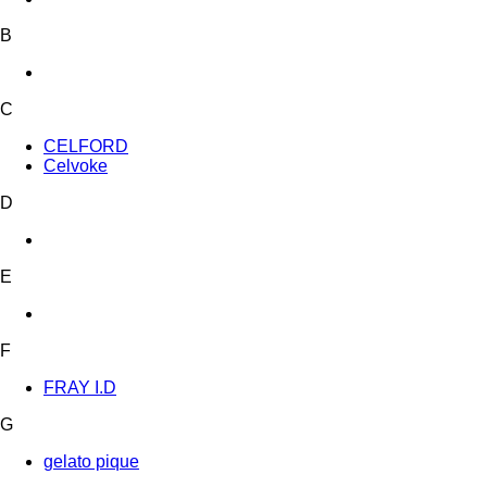
B
C
CELFORD
Celvoke
D
E
F
FRAY I.D
G
gelato pique