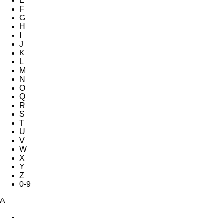
E
F
G
H
I
J
K
L
M
N
O
Q
R
S
T
U
V
W
X
Y
Z
0-9
A