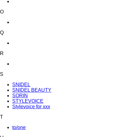
O
Q
R
S
SNIDEL
SNIDEL BEAUTY
SORIN
STYLEVOICE
Stylevoice for xxx
T
to/one