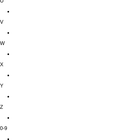
U
V
W
X
Y
Z
0-9