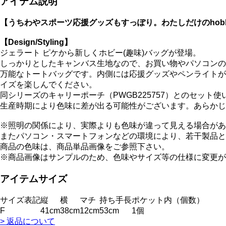
アイテム説明
【うちわやスポーツ応援グッズもすっぽり。わたしだけのhobb
【Design/Styling】
ジェラート ピケから新しくホビー(趣味)バッグが登場。
しっかりとしたキャンバス生地なので、お買い物やパソコンの
万能なトートバッグです。内側には応援グッズやペンライトが
イズを楽しんでください。
同シリーズのキャリーポーチ（PWGB225757）とのセット
生産時期により色味に差が出る可能性がございます。あらかじ
※照明の関係により、実際よりも色味が違って見える場合があ
またパソコン・スマートフォンなどの環境により、若干製品と
商品の色味は、商品単品画像をご参照下さい。
※商品画像はサンプルのため、色味やサイズ等の仕様に変更が
アイテムサイズ
サイズ表記
縦
横
マチ
持ち手長
ポケット内（個数）
F
41cm
38cm
12cm
53cm
1個
> 返品について