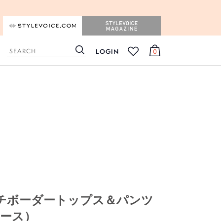
STYLEVOICE.COM
STYLEVOICE MAGAZINE
LOGIN
0
検
カ
お
索
ー
気
ト
に
入
り
ルチボーダートップス＆パンツ
ース）