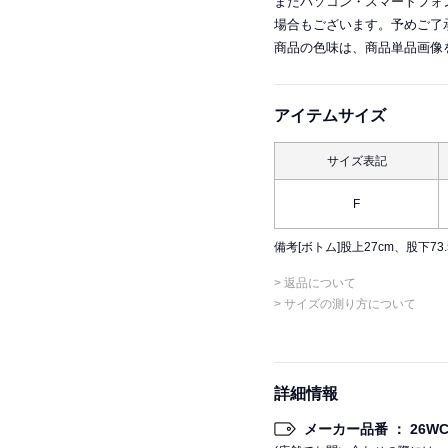
またパソコン・スマートフォ
場合もございます。予めご了
商品の色味は、商品単品画像
アイテムサイズ
サイズ表記
F
備考
[ボトム]股上27cm、股下73
> 返品について
> サイズの測り方について
詳細情報
メーカー品番 ： 26WCT