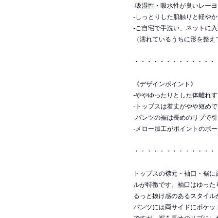
-吸湿性・吸水性が良いレー
-しっとりした肌触りと軽や
-ご自宅で手洗い、ネットに入
（濡れているうちに形を整え
・・・・・・・・・・・・・
《デザインポイント》
-ややゆったりとした体離れ
-トップスは着丈がやや短め
-パンツの裾は長めのリブで
-メロー加工がポイントのボ
・・・・・・・・・・・・・
トップスの襟元・袖口・裾に
ルが特徴です。袖口はゆった
るっと抜け感のあるスタイル
パンツには両サイドにポケッ