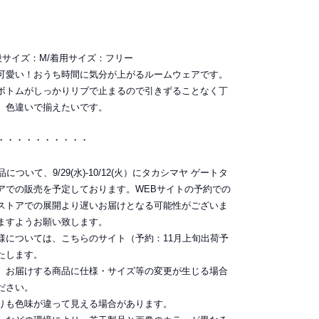
普段サイズ：M/着用サイズ：フリー
可愛い！おうち時間に気分が上がるルームウェアです。
ボトムがしっかりリブで止まるので引きずることなく丁
。色違いで揃えたいです。
・・・・・・・・・・
ついて、9/29(水)-10/12(火）にタカシマヤ ゲートタ
アでの販売を予定しております。WEBサイトの予約での
ストアでの展開より遅いお届けとなる可能性がございま
ますようお願い致します。
様については、こちらのサイト（予約：11月上旬出荷予
たします。
。お届けする商品に仕様・サイズ等の変更が生じる場合
ださい。
りも色味が違って見える場合があります。