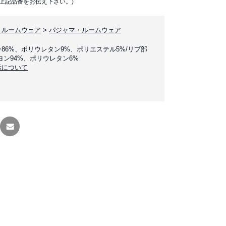
上記品番をお伝え下さい。)
・ルームウェア
>
パジャマ・ルームウェア
86%、ポリウレタン9%、ポリエステル5%/リブ部
ヨン94%、ポリウレタン6%
示について
友達に
教える