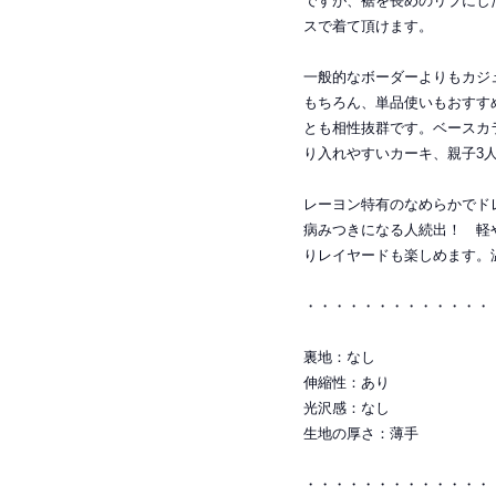
ですが、裾を長めのリブにし
スで着て頂けます。
一般的なボーダーよりもカジ
もちろん、単品使いもおすす
とも相性抜群です。ベースカ
り入れやすいカーキ、親子3
レーヨン特有のなめらかでド
病みつきになる人続出！ 軽
りレイヤードも楽しめます。
・・・・・・・・・・・・・
裏地：なし
伸縮性：あり
光沢感：なし
生地の厚さ：薄手
・・・・・・・・・・・・・