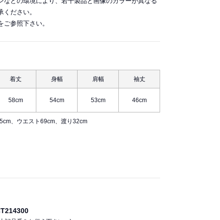
ンなどの環境により、若干製品と画像のカラーが異なる
承ください。
をご参照下さい。
着丈
身幅
肩幅
袖丈
58cm
54cm
53cm
46cm
.5cm、ウエスト69cm、渡り32cm
214300