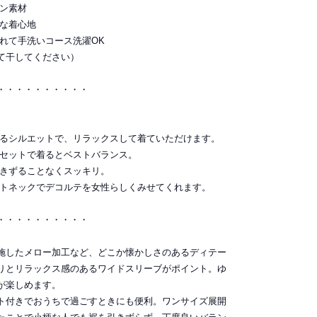
ヨン素材
かな着心地
れて手洗いコース洗濯OK
て干してください）
・・・・・・・・・・
するシルエットで、リラックスして着ていただけます。
でセットで着るとベストバランス。
引きずることなくスッキリ。
ートネックでデコルテを女性らしくみせてくれます。
・・・・・・・・・・
施したメロー加工など、どこか懐かしさのあるディテー
りとリラックス感のあるワイドスリーブがポイント。ゆ
が楽しめます。
ト付きでおうちで過ごすときにも便利。ワンサイズ展開