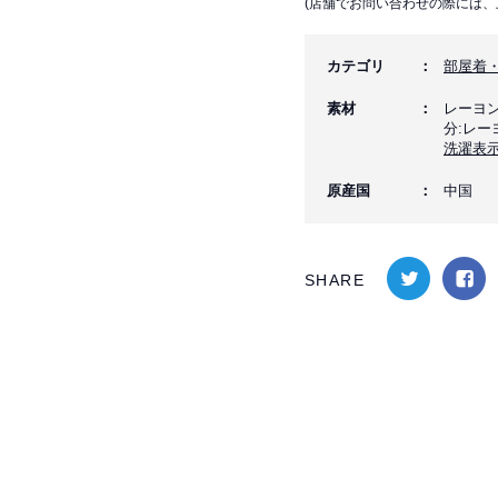
(店舗でお問い合わせの際には、
カテゴリ
部屋着
素材
レーヨン
分:レー
洗濯表
原産国
中国
SHARE
twitter
facebook
でシェ
でシェ
ア
ア