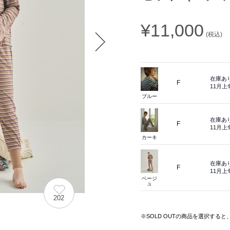
¥11,000
(税込)
Next
在庫あ
F
11月
ブルー
在庫あ
F
11月
カーキ
在庫あ
F
11月
ベージ
ュ
202
※SOLD OUTの商品を選択する