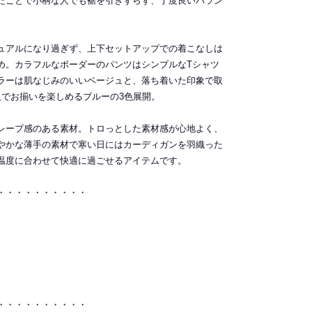
たことで小柄な人でも裾を引きずらず、丁度良いバラン
ュアルになり過ぎず、上下セットアップでの着こなしは
め。カラフルなボーダーのパンツはシンプルなTシャツ
ラーは肌なじみのいいベージュと、落ち着いた印象で取
人でお揃いを楽しめるブルーの3色展開。
レープ感のある素材。トロっとした素材感が心地よく、
やかな薄手の素材で寒い日にはカーディガンを羽織った
温度に合わせて快適に過ごせるアイテムです。
・・・・・・・・・・
・・・・・・・・・・