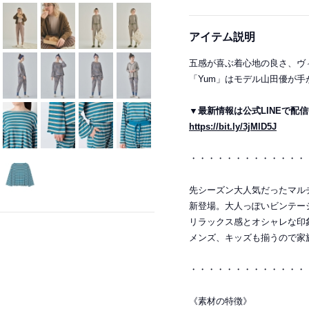
アイテム説明
五感が喜ぶ着心地の良さ、ヴ
「Yum」はモデル山田優が
▼最新情報は公式LINEで配
https://bit.ly/3jMlD5J
・・・・・・・・・・・・・
先シーズン大人気だったマル
新登場。大人っぽいビンテー
リラックス感とオシャレな印
メンズ、キッズも揃うので家
・・・・・・・・・・・・・
《素材の特徴》