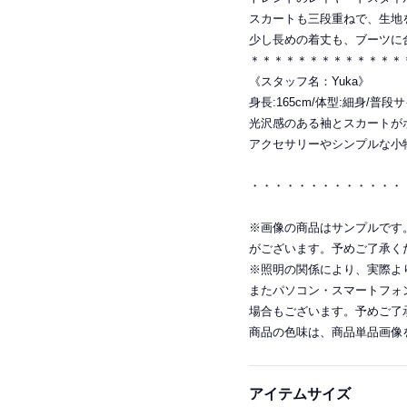
スカートも三段重ねで、生地
少し長めの着丈も、ブーツに
＊＊＊＊＊＊＊＊＊＊＊＊＊
《スタッフ名：Yuka》
身長:165cm/体型:細身/普段
光沢感のある袖とスカートが
アクセサリーやシンプルな小
・・・・・・・・・・・・・
※画像の商品はサンプルです
がございます。予めご了承く
※照明の関係により、実際よ
またパソコン・スマートフォ
場合もございます。予めご了
商品の色味は、商品単品画像
アイテムサイズ