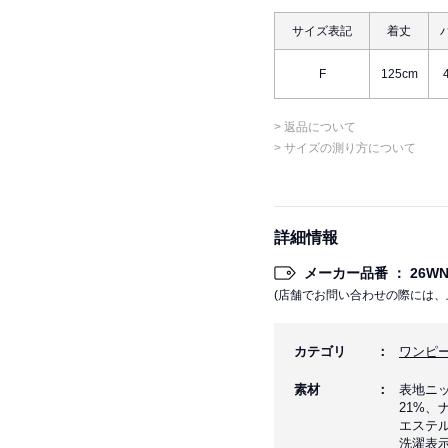
サイズ表記
着丈
F
125cm
> 返品について
> サイズの測り方について
詳細情報
メーカー品番 ： 26WNO
(店舗でお問い合わせの際には、
カテゴリ
ワンピ
素材
表地ニッ
21%、
エステル
洗濯表