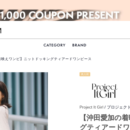
CATEGORY
BRAND
着映えワンピ】ニットドッキングティアードワンピース
再入荷
Project It Girl
/ プロジェク
【沖田愛加の着
グティアードワ