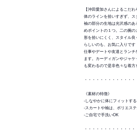
【沖田愛加さんによるこだわ
体のラインを拾いすぎず、ス
袖の部分の生地は光沢感のあ
めポイントの１つ。二の腕の
形を拾いにくく、スタイル良
らしいのも、お気に入りです
仕事やデートや友達とランチ
ます。カーディガンやジャケ
も変わるので是非色々な着方
・・・・・・・・・・・・・
《素材の特徴》
-しなやかに体にフィットす
-スカートや袖は、ポリエス
-ご自宅で手洗いOK
・・・・・・・・・・・・・