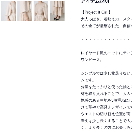
アイテム説明
【Project It Girl 】
大人っぽさ、着映え力、スタ
その全てが凝縮された、自信
・・・・・・・・・・・・・
レイヤード風のニットにティ
ワンピース。
シンプルでは少し物足りない
ムです。
分量をたっぷりと使った袖と
材を取り入れることで、大人
艶感のある生地を3段重ねに
けで華やぐ高見えデザインで
ウエストの切り替え位置が高
着丈は少し長くすることで大
く、より多くの方にお楽しみ