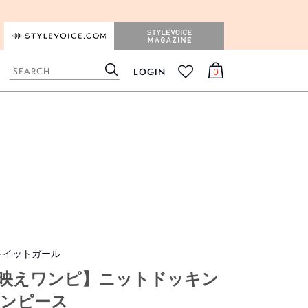
STYLEVOICE.COM
STYLEVOICE MAGAZINE
LOGIN
0
検
カ
お
索
ー
気
ト
に
入
り
トイットガール
映えワンピ】ニットドッキン
ンピース