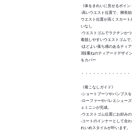
《体をきれいに見せるポイン
-高いウエスト位置で、脚長
ウエスト位置が高くスカート
いなし
-ウエストゴムでラクチンか
着脱しやすいウエストゴムで
-ほどよい落ち感のあるティ
3段重ねのティアードデザイ
をカバー
・・・・・・・・・・・・・
《着こなしガイド》
-ショートブーツやパンプス
-ローファーやバレエシュー
ェミニンが完成。
-ウエストゴム位置にお好み
-コートのインナーとして合
れいめスタイルが叶います。