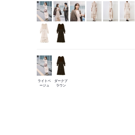
ライトベ
ダークブ
ージュ
ラウン