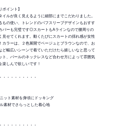
りポイント】
タイルが良く見えるように細部にまでこだわりました。
るもの使い、トレンドのパフスリーブデザインもおすす
カバーも完璧です◎スカートもAラインなので腰周りの
く見せてくれます。動くたびにスカートの揺れ感が女性
！カラーは、２色展開でベージュとブラウンなので、お
など幅広いシーンで着ていただけたら嬉しいなと思って
ット、パールのネックレスなど合わせ方によって雰囲気
を楽しんで欲しいです！
・・・・・・・・・・
るニット素材を身頃にドッキング
テル素材でさらっとした着心地
・・・・・・・・・・