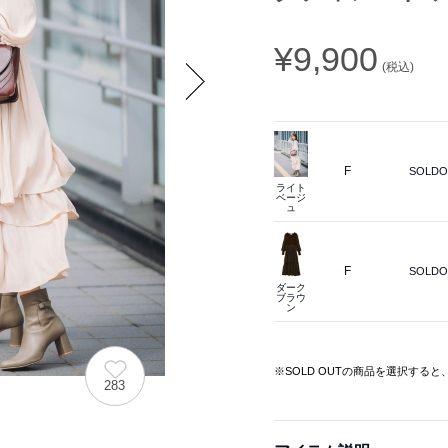
¥9,900
(税込)
Next
F
SOLDO
ライト
ベージ
ュ
F
SOLDO
ダーク
ブラウ
ン
※SOLD OUTの商品を選択する
283