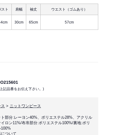
バスト
肩幅
袖丈
ウエスト（ゴムあり）
44cm
30cm
65cm
57cm
215601
上記品番をお伝え下さい。)
ース
>
ニットワンピース
ト部分:レーヨン40%、ポリエステル28%、アクリル
ナイロン11%/布帛部分:ポリエステル100%/裏地:ポリ
100%
示について