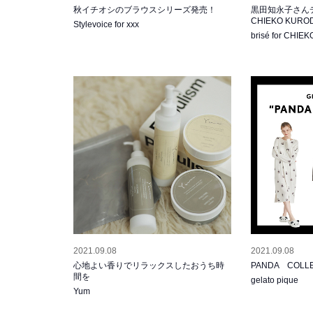
秋イチオシのブラウスシリーズ発売！
黒田知永子さんディ
CHIEKO KU
Stylevoice for xxx
brisé for CHI
2021.09.08
2021.09.08
心地よい香りでリラックスしたおうち時
PANDA COLLE
間を
gelato pique
Yum