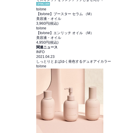
SOLDOUT
to/one
【to/one】ブースター セラム （M）
美容液・オイル
3,960円(税込)
to/one
【to/one】エンリッチ オイル （M）
美容液・オイル
4,950円(税込)
関連ニュース
INFO
2021.04.23
しっとりとまばゆく発色するデュオアイカラー
to/one