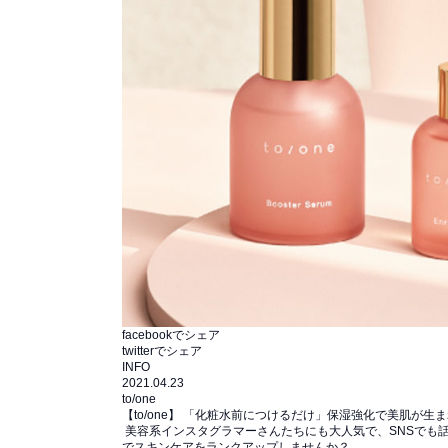
facebookでシェア
twitterでシェア
INFO
2021.04.23
to/one
【to/one】 「化粧水前につけるだけ」保湿強化で美肌が生
美容系インスタグラマーさんたちにも大人気で、SNSでも
でスキンケアをランクアップしませんか？