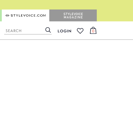
STYLEVOICE.COM
STYLEVOICE MAGAZINE
LOGIN
0
検
カ
お
索
ー
気
ト
に
入
り