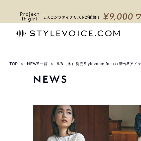
STYLEVOICE.COM
TOP
＞
NEWS一覧
＞
9/8（水）発売Stylevoice for xxx新作5アイ
NEWS