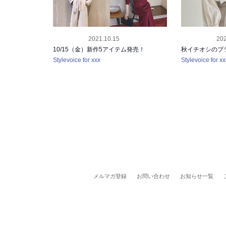
2021.10.15
202
RELEASE
RELEASE
10/15（金）新作5アイテム発売！
秋イチオシのブ
Stylevoice for xxx
Stylevoice for xx
メルマガ登録
お問い合わせ
お知らせ一覧