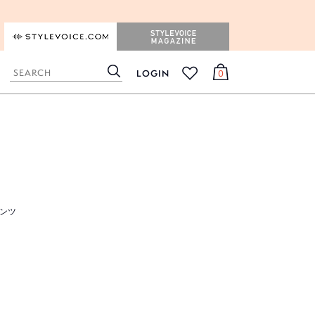
STYLEVOICE.COM
STYLEVOICE MAGAZINE
LOGIN
0
検
カ
お
索
ー
気
ト
に
入
り
ンツ