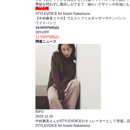
季節を問わずに着回しができて、細かいデザインや生地にも
セール
STYLEVOICE for Asami Nakamura
【中村麻美コラボ】ウエストフリルギャザーサテンパンツ
ワイドパンツ
16,500円(税込)
30%OFF
11,550円(税込)
関連ニュース
INFO
2020.11.16
中村麻美さんがSTYLEVOICEのキュレーターとして登場
STYLEVOICE for Asami Nakamura