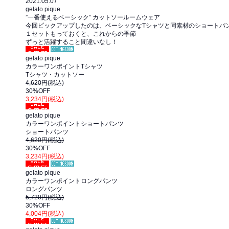
2021.05.07
gelato pique
”一番使えるベーシック” カットソールームウェア
今回ピックアップしたのは、ベーシックなTシャツと同素材のショートパ
１セットもっておくと、これからの季節
ずっと活躍すること間違いなし！
セール
SOLDOUT
gelato pique
カラーワンポイントTシャツ
Tシャツ・カットソー
4,620円(税込)
30%OFF
3,234円(税込)
セール
gelato pique
カラーワンポイントショートパンツ
ショートパンツ
4,620円(税込)
30%OFF
3,234円(税込)
セール
SOLDOUT
gelato pique
カラーワンポイントロングパンツ
ロングパンツ
5,720円(税込)
30%OFF
4,004円(税込)
セール
SOLDOUT