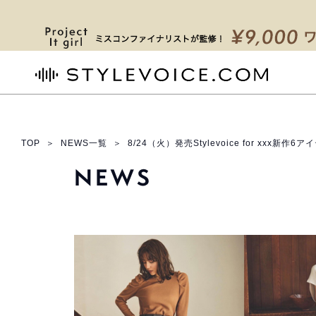
STYLEVOICE.COM
TOP
＞
NEWS一覧
＞
8/24（火）発売Stylevoice for xxx新作6ア
NEWS