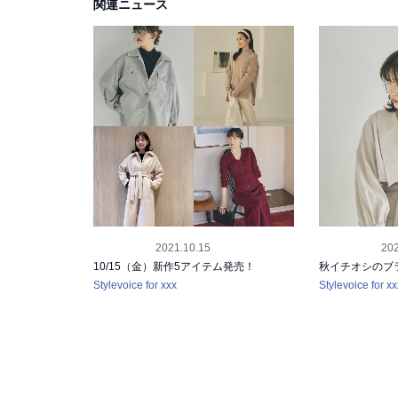
関連ニュース
2021.10.15
202
RELEASE
RELEASE
10/15（金）新作5アイテム発売！
秋イチオシのブ
Stylevoice for xxx
Stylevoice for xx