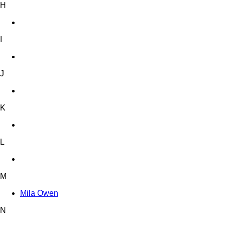
H
I
J
K
L
M
Mila Owen
N