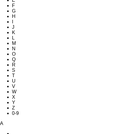
E
F
G
H
I
J
K
L
M
N
O
Q
R
S
T
U
V
W
X
Y
Z
0-9
A