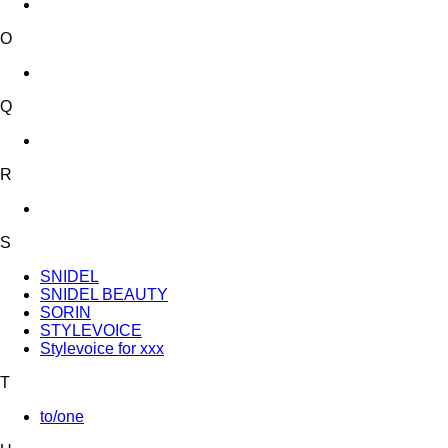
O
Q
R
S
SNIDEL
SNIDEL BEAUTY
SORIN
STYLEVOICE
Stylevoice for xxx
T
to/one