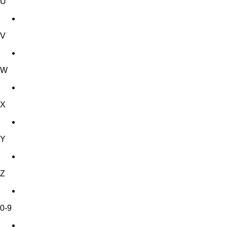
U
V
W
X
Y
Z
0-9