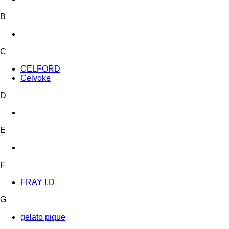
B
C
CELFORD
Celvoke
D
E
F
FRAY I.D
G
gelato pique