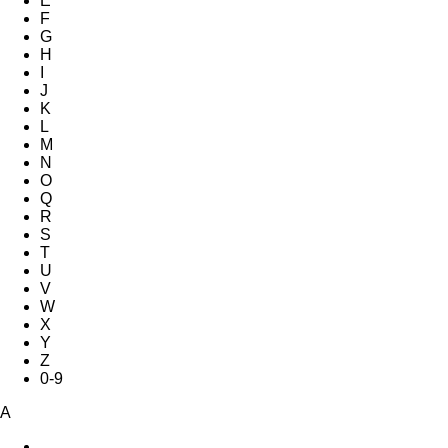
E
F
G
H
I
J
K
L
M
N
O
Q
R
S
T
U
V
W
X
Y
Z
0-9
A