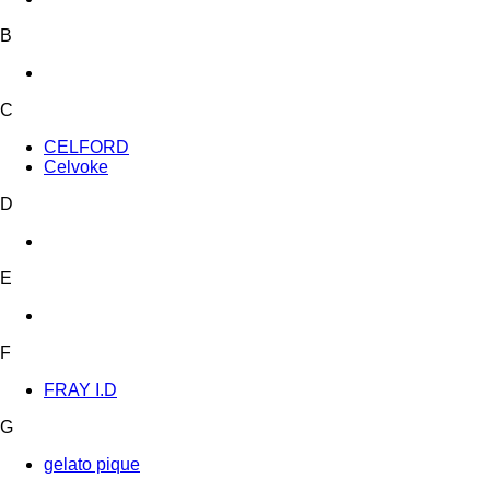
B
C
CELFORD
Celvoke
D
E
F
FRAY I.D
G
gelato pique