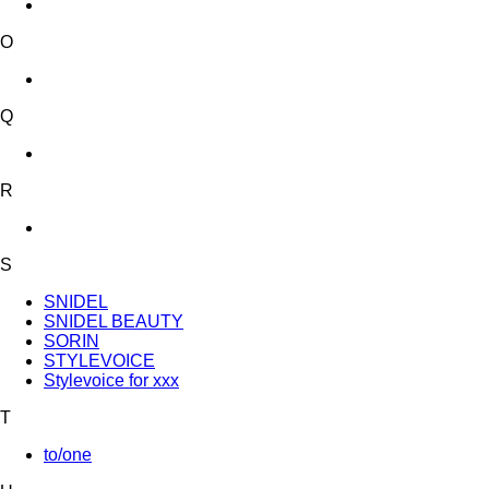
O
Q
R
S
SNIDEL
SNIDEL BEAUTY
SORIN
STYLEVOICE
Stylevoice for xxx
T
to/one