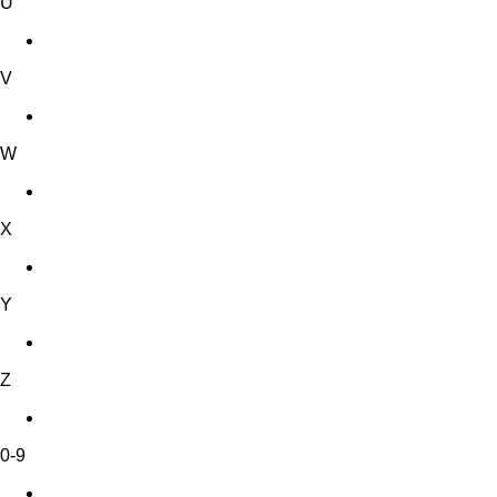
U
V
W
X
Y
Z
0-9