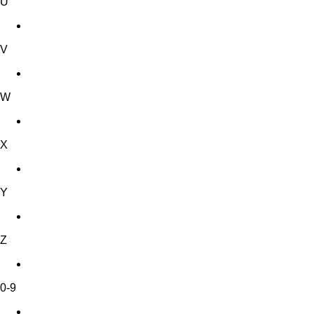
U
V
W
X
Y
Z
0-9