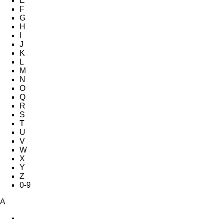
E
F
G
H
I
J
K
L
M
N
O
Q
R
S
T
U
V
W
X
Y
Z
0-9
A