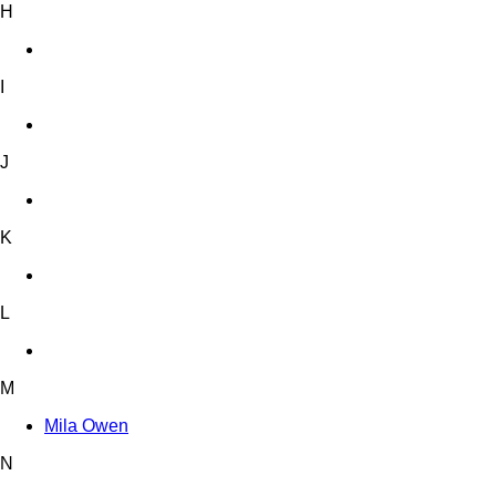
H
I
J
K
L
M
Mila Owen
N