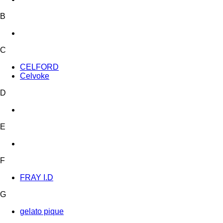
B
C
CELFORD
Celvoke
D
E
F
FRAY I.D
G
gelato pique