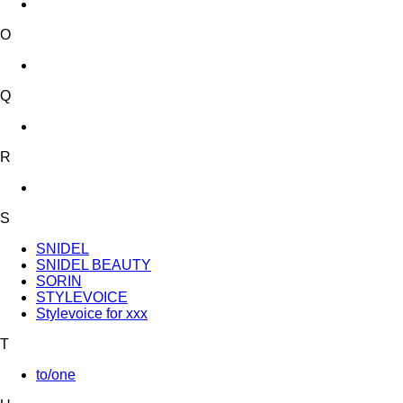
O
Q
R
S
SNIDEL
SNIDEL BEAUTY
SORIN
STYLEVOICE
Stylevoice for xxx
T
to/one