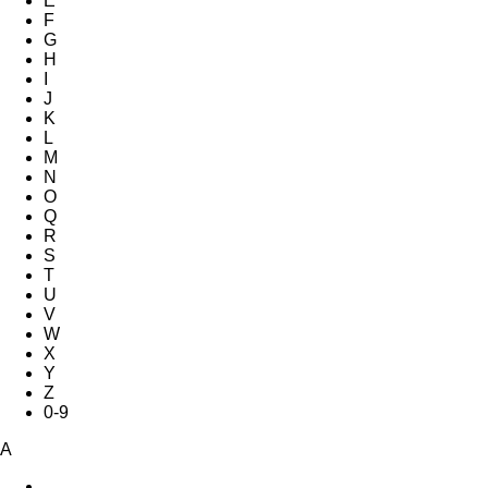
E
F
G
H
I
J
K
L
M
N
O
Q
R
S
T
U
V
W
X
Y
Z
0-9
A