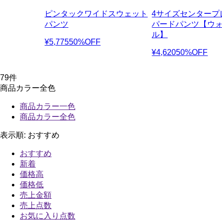
ピンタックワイドスウェット
4サイズセンタープ
パンツ
パードパンツ【ウ
ル】
¥5,775
50%OFF
¥4,620
50%OFF
79
件
商品カラー全色
商品カラー一色
商品カラー全色
表示順:
おすすめ
おすすめ
新着
価格高
価格低
売上金額
売上点数
お気に入り点数