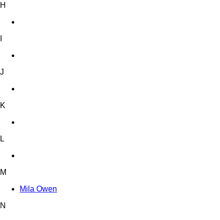
H
I
J
K
L
M
Mila Owen
N