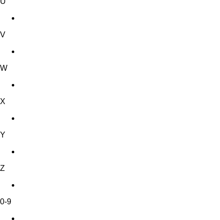
U
V
W
X
Y
Z
0-9