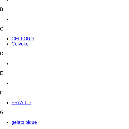
B
C
CELFORD
Celvoke
D
E
F
FRAY I.D
G
gelato pique