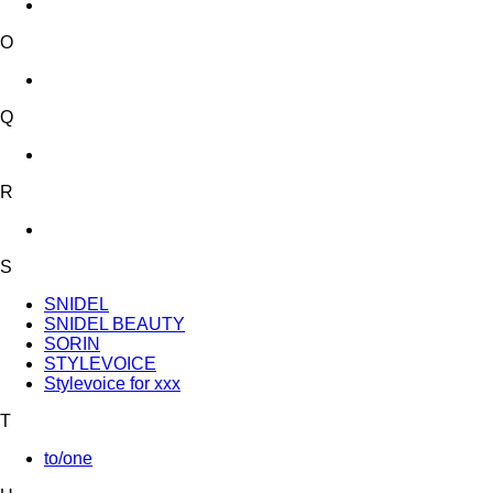
O
Q
R
S
SNIDEL
SNIDEL BEAUTY
SORIN
STYLEVOICE
Stylevoice for xxx
T
to/one