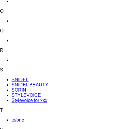
O
Q
R
S
SNIDEL
SNIDEL BEAUTY
SORIN
STYLEVOICE
Stylevoice for xxx
T
to/one