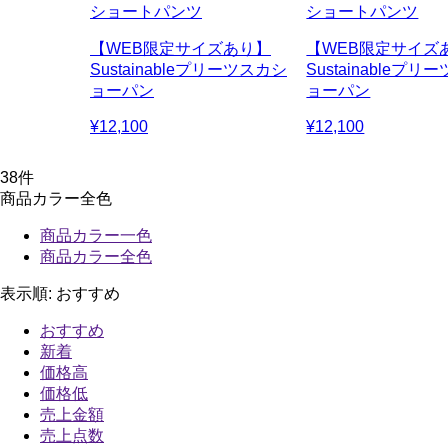
ショートパンツ
ショートパンツ
【WEB限定サイズあり】
【WEB限定サイズ
Sustainableプリーツスカシ
Sustainableプ
ョーパン
ョーパン
¥12,100
¥12,100
38
件
商品カラー全色
商品カラー一色
商品カラー全色
表示順:
おすすめ
おすすめ
新着
価格高
価格低
売上金額
売上点数