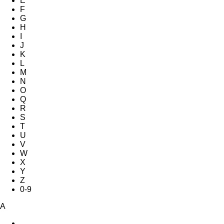
E
F
G
H
I
J
K
L
M
N
O
Q
R
S
T
U
V
W
X
Y
Z
0-9
A