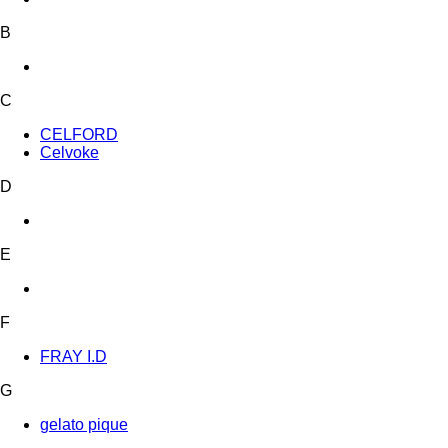
B
C
CELFORD
Celvoke
D
E
F
FRAY I.D
G
gelato pique