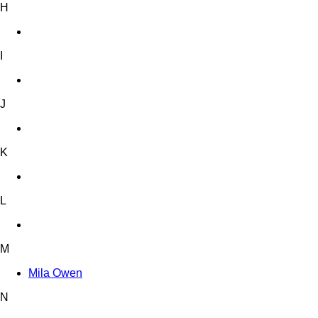
H
I
J
K
L
M
Mila Owen
N