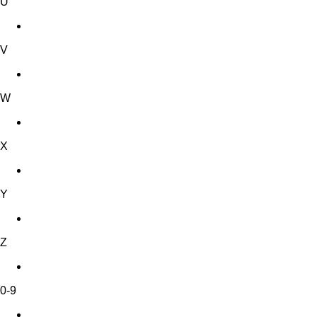
U
V
W
X
Y
Z
0-9