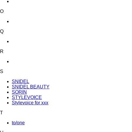
O
Q
R
S
SNIDEL
SNIDEL BEAUTY
SORIN
STYLEVOICE
Stylevoice for xxx
T
to/one