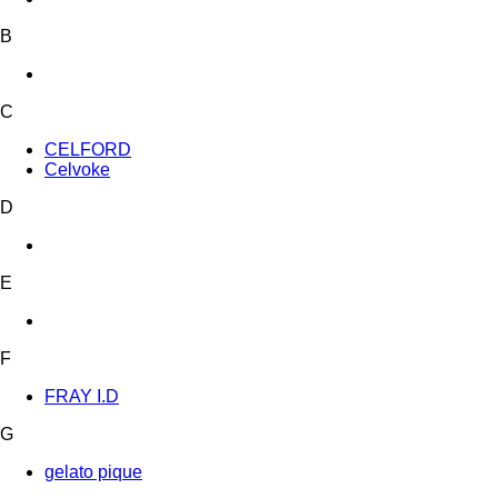
B
C
CELFORD
Celvoke
D
E
F
FRAY I.D
G
gelato pique