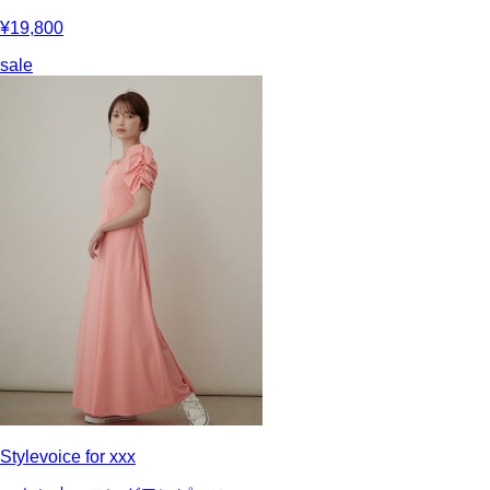
¥19,800
sale
Stylevoice for xxx