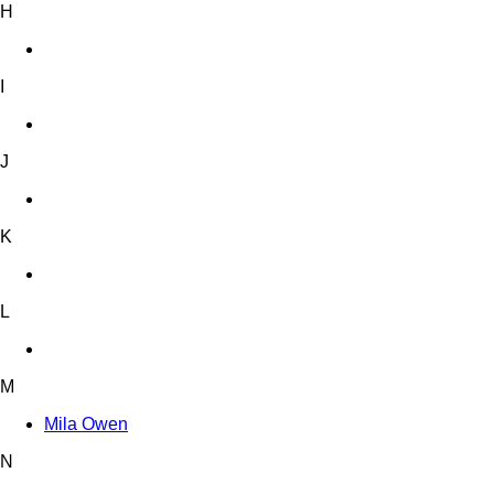
H
I
J
K
L
M
Mila Owen
N