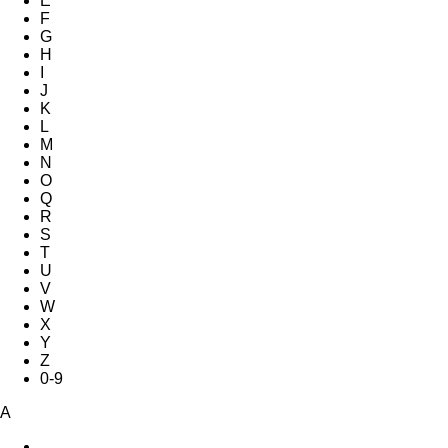
E
F
G
H
I
J
K
L
M
N
O
Q
R
S
T
U
V
W
X
Y
Z
0-9
A