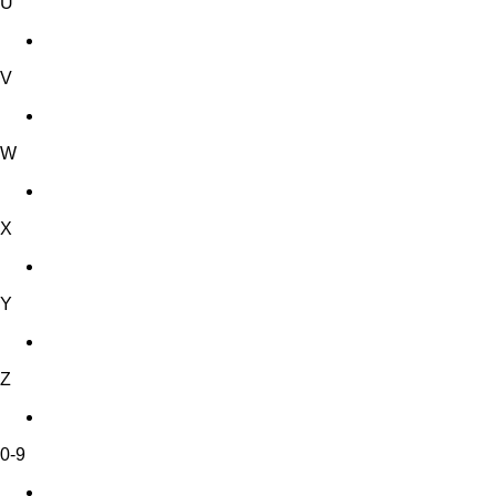
U
V
W
X
Y
Z
0-9