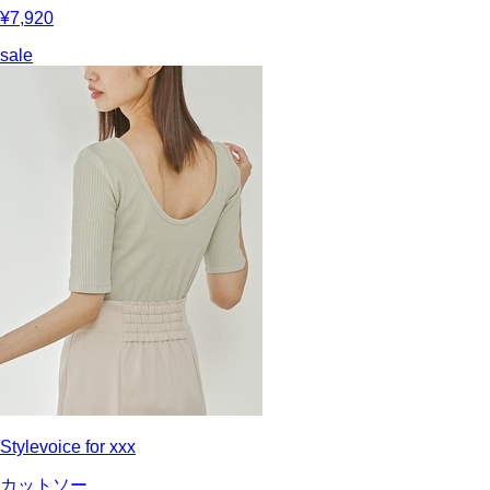
¥7,920
sale
Stylevoice for xxx
カットソー