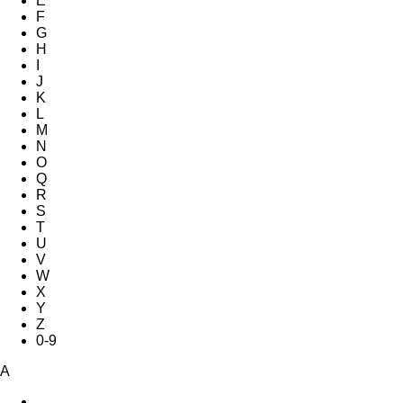
E
F
G
H
I
J
K
L
M
N
O
Q
R
S
T
U
V
W
X
Y
Z
0-9
A