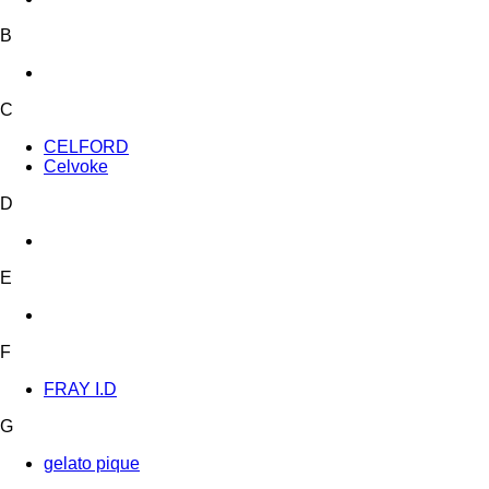
B
C
CELFORD
Celvoke
D
E
F
FRAY I.D
G
gelato pique