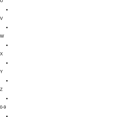
U
V
W
X
Y
Z
0-9