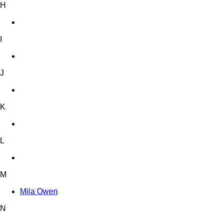
H
I
J
K
L
M
Mila Owen
N