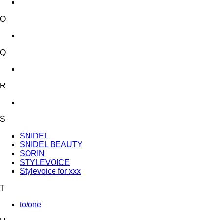
O
Q
R
S
SNIDEL
SNIDEL BEAUTY
SORIN
STYLEVOICE
Stylevoice for xxx
T
to/one