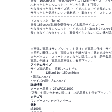
身長：160cm/体型：普通/普段サイズ：M/着用サイズ：フリ
ふわっとしたシルエットで、どこから見ても可愛い！
かなりゆったりしたサイズ感で、くるぶしまでくる長めの丈
サラッとした気持ちのいい素材感で、動きやすく、ストレス
＊＊＊＊＊＊＊＊＊＊＊＊＊＊＊＊＊＊＊＊＊＊
《スタッフ名：Tomo》
身長:163cm/体型:細身/普段サイズ:S/着用サイズ:フリー
かなりゆったりシルエットで、くるぶし2～3cm上くらいの
長すぎなくて歩きやすいし、五分袖くらいなので二の腕が隠
・・・・・・・・・・・・・・・・・・・・・・・
※画像の商品はサンプルです。お届けする商品に仕様・サイ
※照明の関係により、実際よりも色味が違って見える場合が
またパソコン・スマートフォンなどの環境により、若干製品
商品の色味は、商品単品画像をご参照下さい。
アイテムサイズ
サイズ表記
着丈
肩幅
バスト
裄丈
F
125cm
61cm
159cm
56cm
> 返品について
> サイズの測り方について
詳細情報
メーカー品番 ： 26WFO211002
(店舗でお問い合わせの際には、上記品番をお伝え下さい。)
カテゴリ
ワンピース
>
シャツワンピース
素材
綿100%