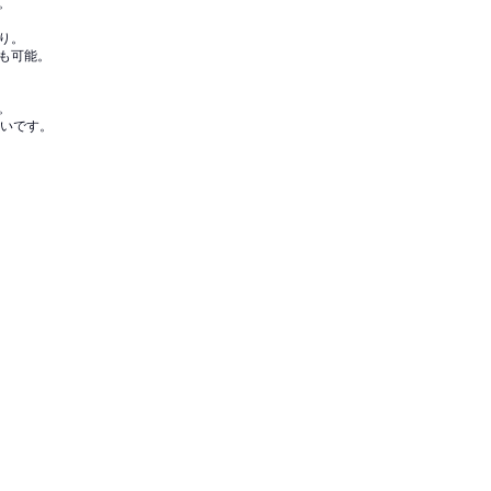
。
り。
も可能。
。
近いです。
。