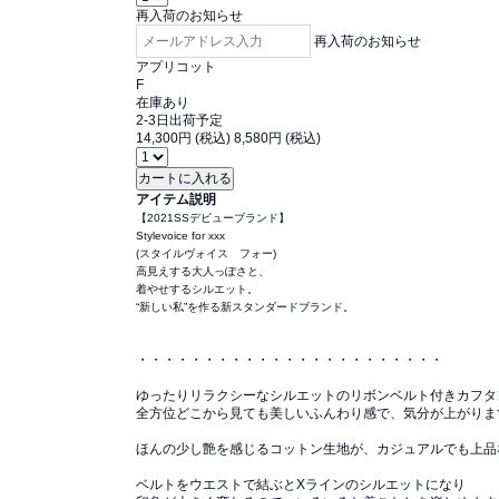
再入荷のお知らせ
再入荷のお知らせ
アプリコット
F
在庫あり
2-3日出荷予定
14,300円 (税込)
8,580円 (税込)
アイテム説明
【2021SSデビューブランド】
Stylevoice for xxx
(スタイルヴォイス フォー)
高見えする大人っぽさと、
着やせするシルエット。
“新しい私”を作る新スタンダードブランド。
・・・・・・・・・・・・・・・・・・・・・・・
ゆったりリラクシーなシルエットのリボンベルト付きカフタ
全方位どこから見ても美しいふんわり感で、気分が上がりま
ほんの少し艶を感じるコットン生地が、カジュアルでも上品
ベルトをウエストで結ぶとXラインのシルエットになり