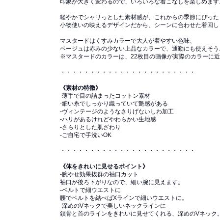
印象が大きく変わるので、いろいろな着こなしを楽しめます
軽やかでシャリっとした素材感が、これからの季節にぴった
小物使いの映えるデザインだから、シーンに合わせた着回し
マスタードはくすみカラーで大人が着やすい色味、
ベージュは赤みの少ない上品なカラーで、通勤にも使えそう
※マスタードのカラーは、22枚目の画像が実際のカラーに
・・・・・・・・・・・・・・・・・・・・・・・
《素材の特徴》
-薄手で目の詰まったコットン素材
-細い糸でしっかり織っていて艶感がある
-ヴィンテージのようなさりげないしわ加工
-ハリがあるけれどやわらかい生地感
-さらりとした肌ざわり
-ご自宅で手洗いOK
・・・・・・・・・・・・・・・・・・・・・・・
《体をきれいに見せるポイント》
-腕やせ効果抜群の袖口カット
袖口が後ろ下がりなので、細い腕に見えます。
-ベルトで細ウエストに
腰でベルトを結べばXラインで細いウエストに。
-深めのVネックで美しいネックラインに
鎖骨と首のラインをきれいに見せてくれる、深めのVネック