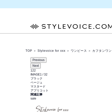
STYLEVOICE.COM
TOP
＞
Stylevoice for xxx
＞
ワンピース
＞ カフタンワ
Previous
Next
122
IMAGE
1
/
32
ブラック
ベージュ
マスタード
アプリコット
関連記事
sale