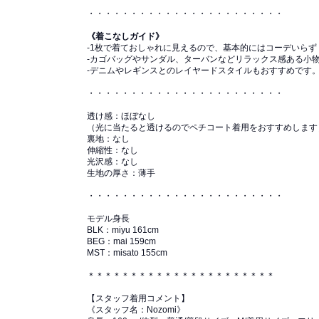
・・・・・・・・・・・・・・・・・・・・・・・
《着こなしガイド》
-1枚で着ておしゃれに見えるので、基本的にはコーデいらず
-カゴバッグやサンダル、ターバンなどリラックス感ある小
-デニムやレギンスとのレイヤードスタイルもおすすめです
・・・・・・・・・・・・・・・・・・・・・・・
透け感：ほぼなし
（光に当たると透けるのでペチコート着用をおすすめします
裏地：なし
伸縮性：なし
光沢感：なし
生地の厚さ：薄手
・・・・・・・・・・・・・・・・・・・・・・・
モデル身長
BLK：miyu 161cm
BEG：mai 159cm
MST：misato 155cm
＊＊＊＊＊＊＊＊＊＊＊＊＊＊＊＊＊＊＊＊＊＊
【スタッフ着用コメント】
《スタッフ名：Nozomi》