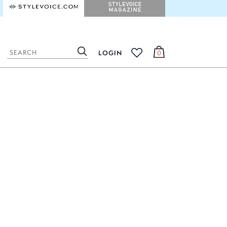
STYLEVOICE.COM
STYLEVOICE MAGAZINE
LOGIN
0
検
カ
お
索
ー
気
ト
に
入
り