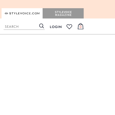
STYLEVOICE.COM
STYLEVOICE MAGAZINE
LOGIN
0
検
カ
お
索
ー
気
ト
に
入
り