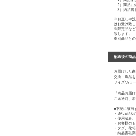
1）商品を
2）商品に
3）納品書
※お直しや洗
はお受け致し
※限定品など
致します。
※別商品との
配送後の商品
お届けした商
交換・返品を
サイズ/カラ
『商品お届け
ご返送時、着
■下記に該当
・SALE品
・使用済み、
・お客様のも
・タグ、靴箱
・納品書破棄