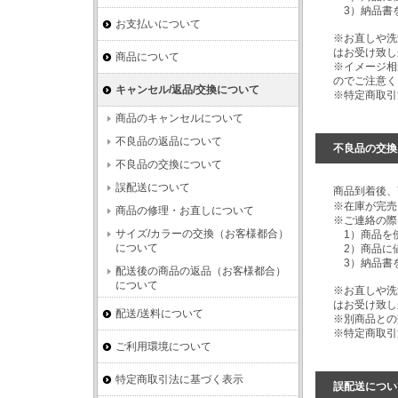
3）納品書
お支払いについて
※お直しや洗
はお受け致し
商品について
※イメージ相
のでご注意く
キャンセル/返品/交換について
※特定商取引
商品のキャンセルについて
不良品の返品について
不良品の交換
不良品の交換について
誤配送について
商品到着後、
※在庫が完売
商品の修理・お直しについて
※ご連絡の際
サイズ/カラーの交換（お客様都合）
1）商品を
について
2）商品に
3）納品書
配送後の商品の返品（お客様都合）
について
※お直しや洗
はお受け致し
配送/送料について
※別商品と
※特定商取
ご利用環境について
特定商取引法に基づく表示
誤配送につい